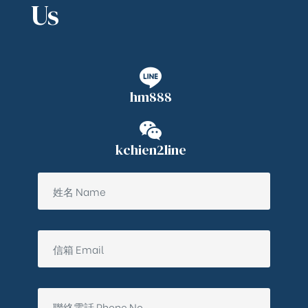
Us
hm888
kchien2line