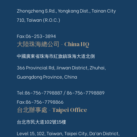
Zhongzheng S.Rd., Yongkang Dist., Tainan City
710, Taiwan (R.O.C.)
Fax:06-253-3894
大陸珠海總公司 - China HQ
中國廣東省珠海市紅旗鎮珠海大道北側
366 Provincial Rd, Jinwan District, Zhuhai,
Guangdong Province, China
Tel:86-756-7798887 /
86-756-
7798889
Fax:86-756-7798866
台北辦事處 - Taipei Office
台北市民大道102號15樓
Level 15, 102, Taiwan, Taipei City, Da’an District,