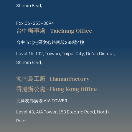
Shimin Blvd,
Fax:06-253-3894
台中辦事處 - Taichung Office
台中市北屯區文心路四段288號4樓
Level 15, 102, Taiwan, Taipei City, Da’an District,
Shimin Blvd,
海南島工廠 - Hainan Factory
香港辦公處 - Hong Kong Office
北角友邦廣場 AIA TOWER
Level 43, AIA Tower, 183 Electric Road, North
Point