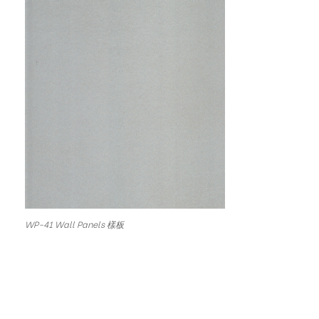
WP-41 Wall Panels 樣板