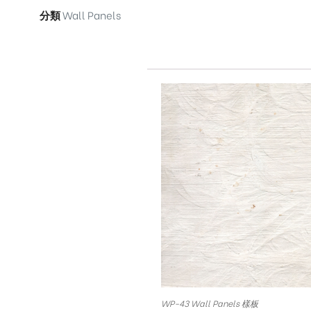
分類
Wall Panels
WP-43 Wall Panels 樣板