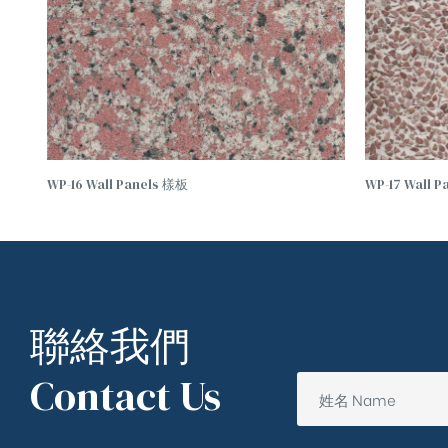
WP-16 Wall Panels 樣板
WP-17 Wall 
聯絡我們
Contact Us