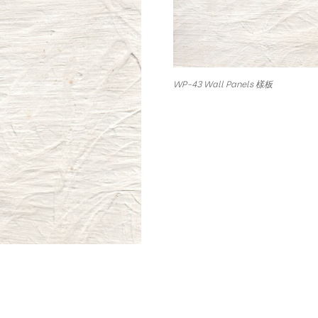
WP-43 Wall Panels 樣板