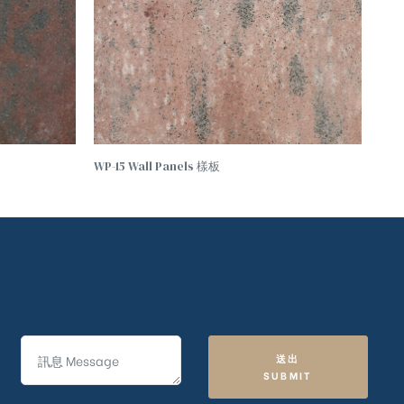
WP-15 Wall Panels 樣板
送出
SUBMIT