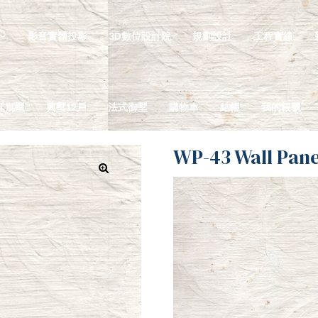
影音實體投影
3D數位設計院
規劃設計
工程實績
廷別墅
興墅12戶
法式御墅
購物車
結帳
我的帳號
WP-43 Wall Pan