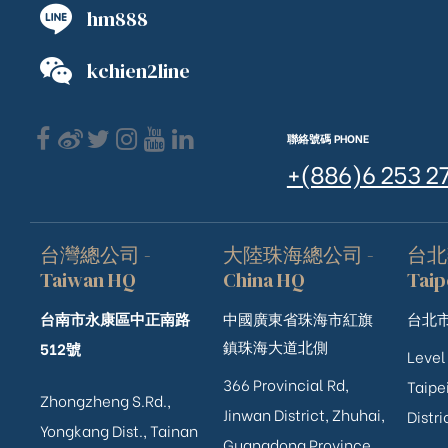
hm888
kchien2line
聯絡號碼 PHONE
+(886)6 253 2
台灣總公司 -
大陸珠海總公司 -
台北
Taiwan HQ
China HQ
Taip
台南市永康區中正南路
中國廣東省珠海市紅旗
台北市
鎮珠海大道北側
512號
Level
366 Provincial Rd,
Taipei
Zhongzheng S.Rd.,
Jinwan District, Zhuhai,
Distri
Yongkang Dist., Tainan
Guangdong Province,