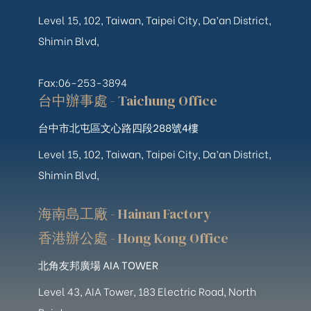
Level 15, 102, Taiwan, Taipei City, Da’an District,
Shimin Blvd,
Fax:06-253-3894
台中辦事處 - Taichung Office
台中市北屯區文心路四段288號4樓
Level 15, 102, Taiwan, Taipei City, Da’an District,
Shimin Blvd,
海南島工廠 - Hainan Factory
香港辦公處 - Hong Kong Office
北角友邦廣場 AIA TOWER
Level 43, AIA Tower, 183 Electric Road, North