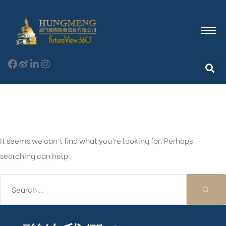
Nothing Found
It seems we can’t find what you’re looking for. Perhaps
searching can help.