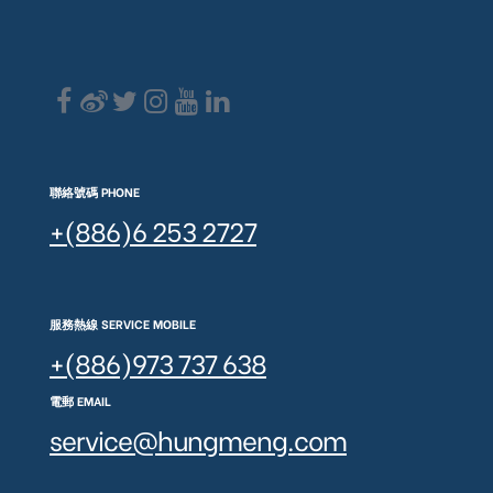
聯絡號碼 PHONE
+(886)6 253 2727
服務熱線 SERVICE MOBILE
+(886)973 737 638
電郵 EMAIL
service@hungmeng.com