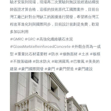
驗才安裝到現場，現場再二次實驗到無誤並經過結構技
師簽證才算合格，這樣的技術原代工國際案件，目前台
灣工廠已針對台灣缺工的困擾進行開發，希望將台灣工
程改革進化到與國際同步，目前設計規劃是免費，歡迎
多加以利用
#GMRC #GRC #高強化纖維礦石水泥
#GlassMarbleReinforcedConcrete #外觀合而為一成
型 #重量比石材還要輕 #防水 #修飾面材 #土水 #板模
#不脫落磁磚 #防水防火 #歐洲羅馬 #巴黎風 #美美的
建築 #豪門國際開發 #豪門 #豪門營造 #豪門建設