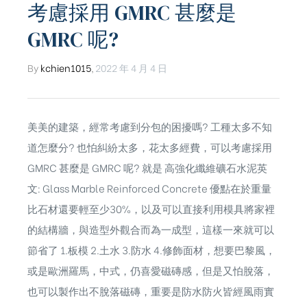
考慮採用 GMRC 甚麼是
GMRC 呢?
By
kchien1015
,
2022 年 4 月 4 日
美美的建築，經常考慮到分包的困擾嗎? 工種太多不知
道怎麼分? 也怕糾紛太多，花太多經費，可以考慮採用
GMRC 甚麼是 GMRC 呢? 就是 高強化纖維礦石水泥英
文: Glass Marble Reinforced Concrete 優點在於重量
比石材還要輕至少30%，以及可以直接利用模具將家裡
的結構牆，與造型外觀合而為一成型，這樣一來就可以
節省了 1.板模 2.土水 3.防水 4.修飾面材，想要巴黎風，
或是歐洲羅馬，中式，仍喜愛磁磚感，但是又怕脫落，
也可以製作出不脫落磁磚，重要是防水防火皆經風雨實