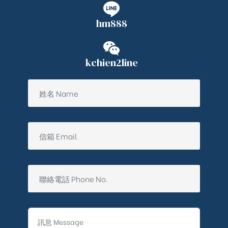
hm888
kchien2line