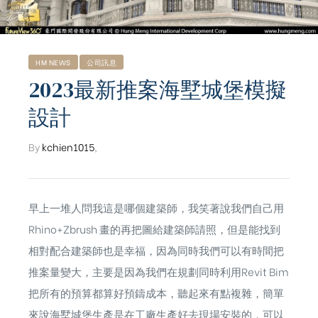
HM NEWS
公司訊息
2023最新推案海墅城堡模擬
設計
By
kchien1015
,
早上一堆人問我這是哪個建築師，我笑著說我們自己用
Rhino+
Zbrush
畫的再把圖給建築師請照，但是能找到
相對配合建築師也是幸福，因為同時我們可以有時間把
推案量變大，主要是因為我們在規劃同時利用Revit Bim
ub（含日本
把所有的預算都算好預鑄成本，聽起來有點複雜，簡單
來說海墅城堡生產是在工廠生產好去現場安裝的，可以