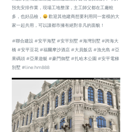
預先安排作業，現場工地整潔，主工師父都在工廠較
多，也好品檢，
歡迎其他建商想要利用同一套模的大
家一起共用，可以讓都市擁有絕對非凡的面貌！
#聯合建設
#安平海墅
#安平別墅
#海灣別墅
#跨海大
橋
#安平豆花
#福爾摩沙酒店
#大員飯店
#漁光島
#亞
果碼頭
#亞果遊艇
#豪門御墅
#扎哈木公園
#安平電梯
別墅
#line
:hm888