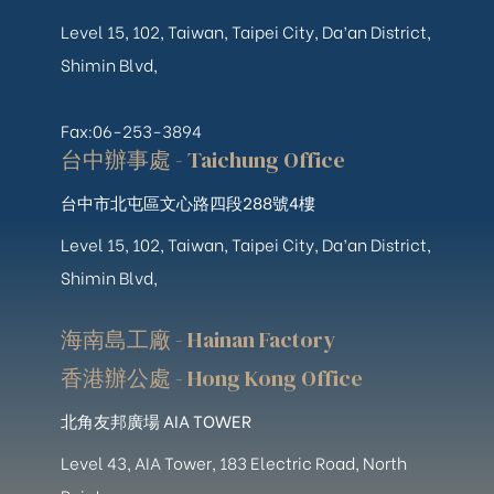
Level 15, 102, Taiwan, Taipei City, Da’an District,
Shimin Blvd,
Fax:06-253-3894
台中辦事處 - Taichung Office
台中市北屯區文心路四段288號4樓
Level 15, 102, Taiwan, Taipei City, Da’an District,
Shimin Blvd,
海南島工廠 - Hainan Factory
香港辦公處 - Hong Kong Office
北角友邦廣場 AIA TOWER
Level 43, AIA Tower, 183 Electric Road, North