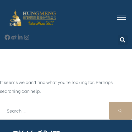
Nothing Found
It seems we can’t find what you’re looking for. Perhaps
searching can help.