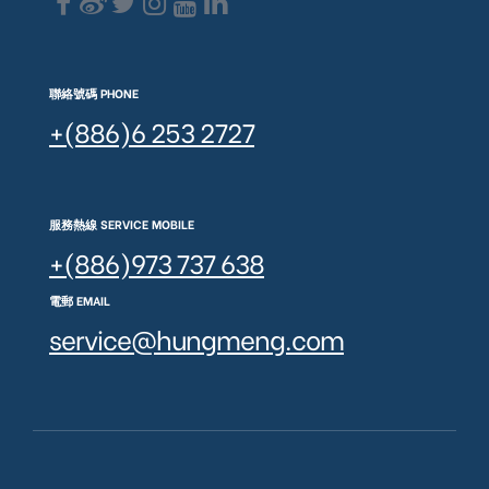
聯絡號碼 PHONE
+(886)6 253 2727
服務熱線 SERVICE MOBILE
+(886)973 737 638
電郵 EMAIL
service@hungmeng.com