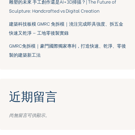
雕塑的未來 手工創作還是AI+3D掃描？| The Future of
Sculpture: Handcrafted vs Digital Creation
建築科技板模 GMRC 免拆模｜澆注完成即具強度、拆五金
快速又乾淨 — 工地零後製實錄
GMRC免拆模｜豪門國際獨家專利，打造快速、乾淨、零後
製的建築新工法
近期留言
尚無留言可供顯示。