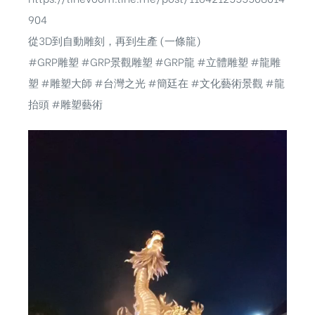
904
從3D到自動雕刻，再到生產 (一條龍)
#GRP雕塑 #GRP景觀雕塑 #GRP龍 #立體雕塑 #龍雕
塑 #雕塑大師 #台灣之光 #簡廷在 #文化藝術景觀 #龍
抬頭 #雕塑藝術
視
訊
播
放
器