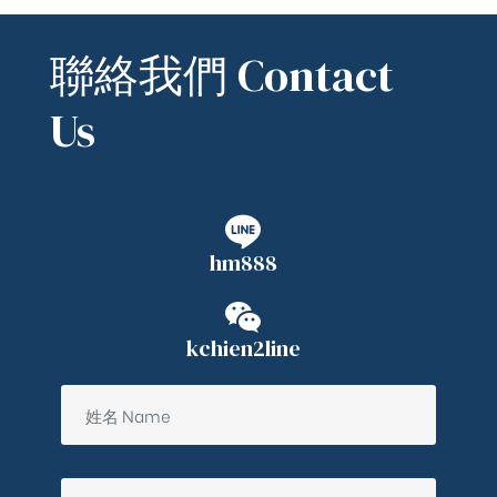
聯絡我們 Contact
Us
hm888
kchien2line