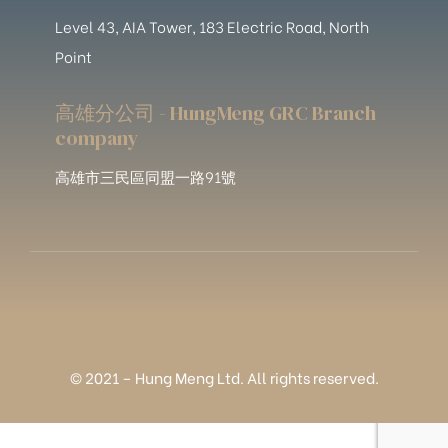
Level 43, AIA Tower, 183 Electric Road, North
Point
高雄分公司 - HungMeng GRC Branch
company
高雄市三民區同盟一路91號
© 2021 – Hung Meng Ltd. All rights reserved.