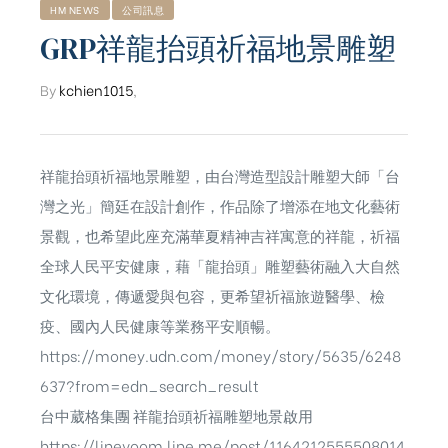
HM NEWS
公司訊息
GRP祥龍抬頭祈福地景雕塑
By
kchien1015
,
祥龍抬頭祈福地景雕塑，由台灣造型設計雕塑大師「台
灣之光」簡廷在設計創作，作品除了增添在地文化藝術
景觀，也希望此座充滿華夏精神吉祥寓意的祥龍，祈福
全球人民平安健康，藉「龍抬頭」雕塑藝術融入大自然
文化環境，傳遞愛與包容，更希望祈福旅遊醫學、檢
疫、國內人民健康等業務平安順暢。
https://money.udn.com/money/story/5635/6248
637?from=edn_search_result
台中葳格集團 祥龍抬頭祈福雕塑地景啟用
https://linevoom.line.me/post/1164212555508014