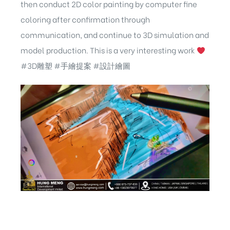
then conduct 2D color painting by computer fine
coloring after confirmation through
communication, and continue to 3D simulation and
model production. This is a very interesting work
#3D雕塑 #手繪提案 #設計繪圖