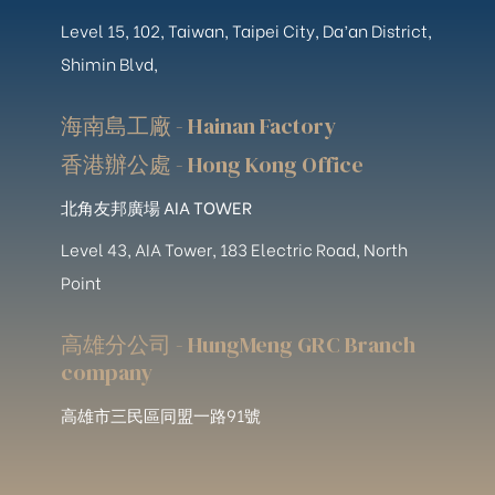
Level 15, 102, Taiwan, Taipei City, Da’an District,
Shimin Blvd,
海南島工廠 - Hainan Factory
香港辦公處 - Hong Kong Office
北角友邦廣場 AIA TOWER
Level 43, AIA Tower, 183 Electric Road, North
Point
高雄分公司 - HungMeng GRC Branch
company
高雄市三民區同盟一路91號