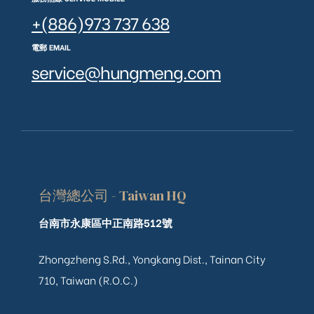
+(886)973 737 638
電郵 EMAIL
service@hungmeng.com
台灣總公司 - Taiwan HQ
台南市永康區中正南路512號
Zhongzheng S.Rd., Yongkang Dist., Tainan City
710, Taiwan (R.O.C.)