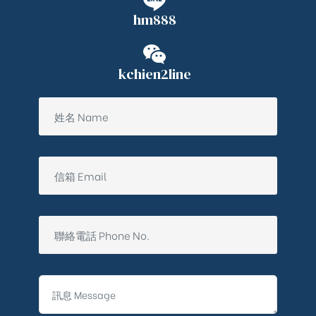
hm888
kchien2line