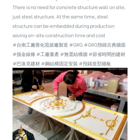
There is no need for concrete structure wall on site,
just steel structure. At the same time, steel
structure can be embedded during production
saving on-site construction time and cost
#台南工廠善化茄拔廠製造
#GRG
#GRG預鑄古典牆面
#描金線條
#工廠量產
#無需結構牆
#節省時間的建材
#巴洛克建材
#鋼結構固定安裝
#預鑄造型牆板