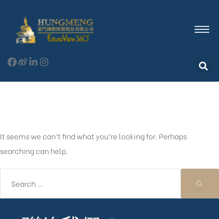
Nothing Found
It seems we can’t find what you’re looking for. Perhaps
searching can help.