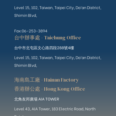
Level 15, 102, Taiwan, Taipei City, Da’an District,
Shimin Blvd,
Fax:06-253-3894
台中辦事處 - Taichung Office
台中市北屯區文心路四段288號4樓
Level 15, 102, Taiwan, Taipei City, Da’an District,
Shimin Blvd,
海南島工廠 - Hainan Factory
香港辦公處 - Hong Kong Office
北角友邦廣場 AIA TOWER
Level 43, AIA Tower, 183 Electric Road, North