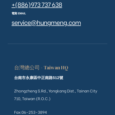
+(886)973 737 638
電郵 EMAIL
service@hungmeng.com
台灣總公司 - Taiwan HQ
台南市永康區中正南路512號
Zhongzheng S.Rd., Yongkang Dist., Tainan City
710, Taiwan (R.O.C.)
Fax:06-253-3894