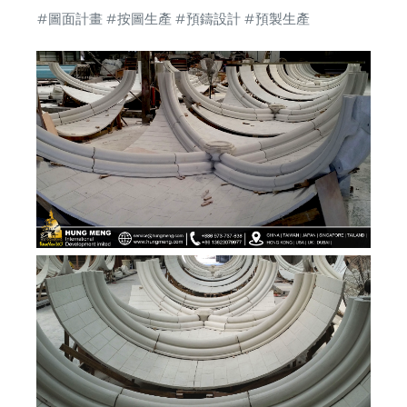
#圖面計畫
#按圖生產
#預鑄設計
#預製生產