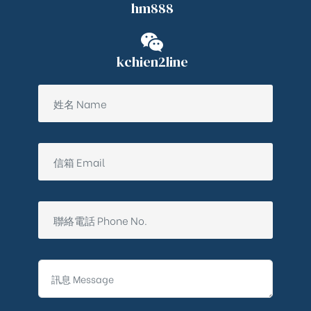
hm888
kchien2line