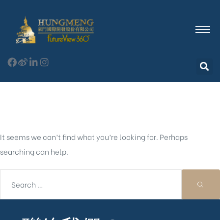
Nothing Found
It seems we can’t find what you’re looking for. Perhaps
searching can help.