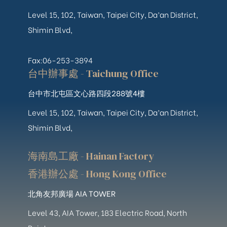
Level 15, 102, Taiwan, Taipei City, Da’an District,
Shimin Blvd,
Fax:06-253-3894
台中辦事處 - Taichung Office
台中市北屯區文心路四段288號4樓
Level 15, 102, Taiwan, Taipei City, Da’an District,
Shimin Blvd,
海南島工廠 - Hainan Factory
香港辦公處 - Hong Kong Office
北角友邦廣場 AIA TOWER
Level 43, AIA Tower, 183 Electric Road, North