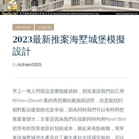
HM NEWS
公司訊息
2023最新推案海墅城堡模擬
設計
By
kchien1015
,
早上一堆人問我這是哪個建築師，我笑著說我們自己用
Rhino+
Zbrush
畫的再把圖給建築師請照，但是能找到
相對配合建築師也是幸福，因為同時我們可以有時間把
推案量變大，主要是因為我們在規劃同時利用Revit Bim
ub（含日本
把所有的預算都算好預鑄成本，聽起來有點複雜，簡單
來說海墅城堡生產是在工廠生產好去現場安裝的，可以