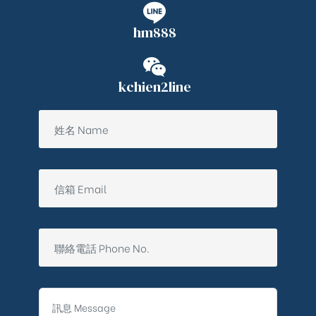
hm888
kchien2line