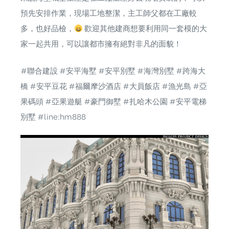
預先安排作業，現場工地整潔，主工師父都在工廠較
多，也好品檢，
歡迎其他建商想要利用同一套模的大
家一起共用，可以讓都市擁有絕對非凡的面貌！
#聯合建設
#安平海墅
#安平別墅
#海灣別墅
#跨海大
橋
#安平豆花
#福爾摩沙酒店
#大員飯店
#漁光島
#亞
果碼頭
#亞果遊艇
#豪門御墅
#扎哈木公園
#安平電梯
別墅
#line
:hm888