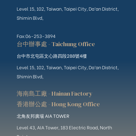
Level 15, 102, Taiwan, Taipei City, Da’an District,
Shimin Blvd,
Fax:06-253-3894
台中辦事處 - Taichung Office
台中市北屯區文心路四段288號4樓
Level 15, 102, Taiwan, Taipei City, Da’an District,
Shimin Blvd,
海南島工廠 - Hainan Factory
香港辦公處 - Hong Kong Office
北角友邦廣場 AIA TOWER
Level 43, AIA Tower, 183 Electric Road, North