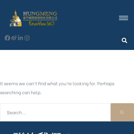
Nothing Found
It seems we can’t find what you’re looking for. Perhaps
searching can help.