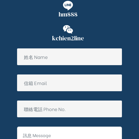
hm888
kchien2line