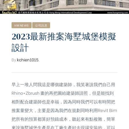
HM NEWS
公司訊息
2023最新推案海墅城堡模擬
設計
By
kchien1015
,
早上一堆人問我這是哪個建築師，我笑著說我們自己用
Rhino+
Zbrush
畫的再把圖給建築師請照，但是能找到
相對配合建築師也是幸福，因為同時我們可以有時間把
推案量變大，主要是因為我們在規劃同時利用Revit Bim
ub（含日本
把所有的預算都算好預鑄成本，聽起來有點複雜，簡單
來說海墅城堡生產是在工廠生產好去現場安裝的，可以