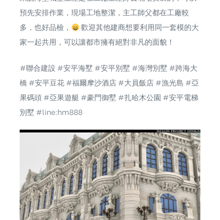
預先安排作業，現場工地整潔，主工師父都在工廠較
多，也好品檢，
歡迎其他建商想要利用同一套模的大
家一起共用，可以讓都市擁有絕對非凡的面貌！
#聯合建設
#安平海墅
#安平別墅
#海灣別墅
#跨海大
橋
#安平豆花
#福爾摩沙酒店
#大員飯店
#漁光島
#亞
果碼頭
#亞果遊艇
#豪門御墅
#扎哈木公園
#安平電梯
別墅
#line
:hm888