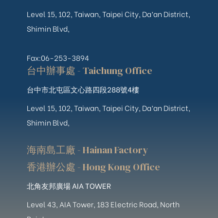
Level 15, 102, Taiwan, Taipei City, Da’an District,
Shimin Blvd,
Fax:06-253-3894
台中辦事處 - Taichung Office
台中市北屯區文心路四段288號4樓
Level 15, 102, Taiwan, Taipei City, Da’an District,
Shimin Blvd,
海南島工廠 - Hainan Factory
香港辦公處 - Hong Kong Office
北角友邦廣場 AIA TOWER
Level 43, AIA Tower, 183 Electric Road, North