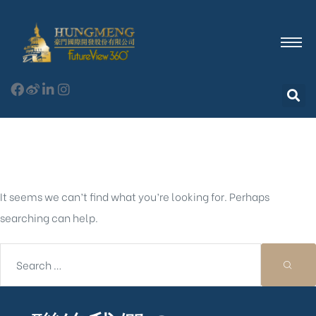
Nothing Found
It seems we can’t find what you’re looking for. Perhaps
searching can help.