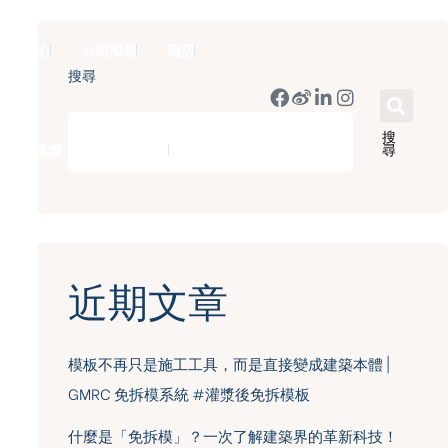
新聞中心
公司簡報
商店
搜尋
搜
尋
豪門國際 ｜ 50週年里程碑
English
近期文章
模板不再只是施工工具，而是直接變成建築本體 |
GMRC 免拆模系統 #灌漿後免拆模板
什麼是「免拆模」？一次了解建築界的革新科技！