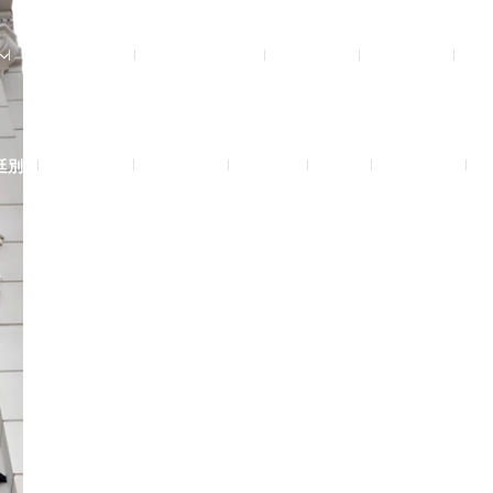
影音實體投影
3D數位設計院
規劃設計
工程實績
廷別墅
興墅12戶
法式御墅
購物車
結帳
我的帳號