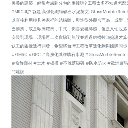
美美的建築，經常考慮到分包的困擾嗎? 工種太多不知道怎麼分
GMRC 呢? 就是 高強化纖維礦石水泥英文: Glass Marble R
以直接利用模具將家裡的結構牆，與造型外觀合而為一成型，這樣一來
巴黎風，或是歐洲羅馬，中式，仍喜愛磁磚感，但是又怕脫落
安裝到現場，現場再二次實驗到無誤並經過結構技師簽證才算
缺工的困擾進行開發，希望將台灣工程改革進化到與國際同步
#GMRC #GRC #高強化纖維礦石水泥 #GlassMarbleRei
#修飾面材 #土水 #板模 #不脫落磁磚 #防水防火 #歐洲羅馬
門建設