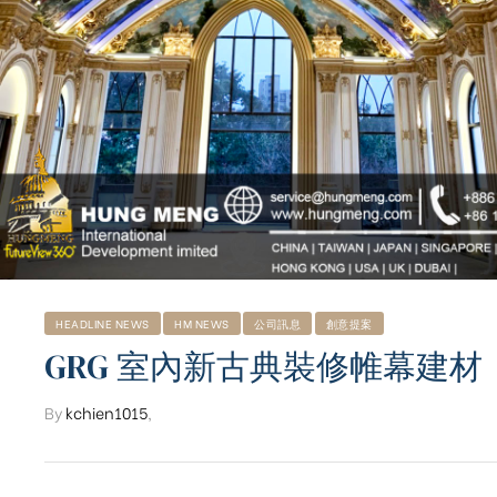
HEADLINE NEWS
HM NEWS
公司訊息
創意提案
GRG 室內新古典裝修帷幕建材
By
kchien1015
,
ub（含日本