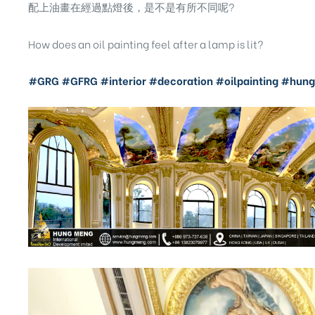
配上油畫在經過點燈後，是不是有所不同呢?
How does an oil painting feel after a lamp is lit?
#GRG
#GFRG
#interior
#decoration
#oilpainting
#hun