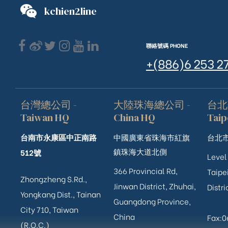
kchien2line
聯絡號碼 PHONE
+(886)6 253 2
台灣總公司 -
大陸珠海總公司 -
台北
Taiwan HQ
China HQ
Taip
台南市永康區中正南路
中國廣東省珠海市紅旗
台北市
鎮珠海大道北側
512號
Level
366 Provincial Rd,
Taipei
Zhongzheng S.Rd.,
Jinwan District, Zhuhai,
Distri
Yongkang Dist., Tainan
Guangdong Province,
City 710, Taiwan
China
Fax:
(R.O.C.)