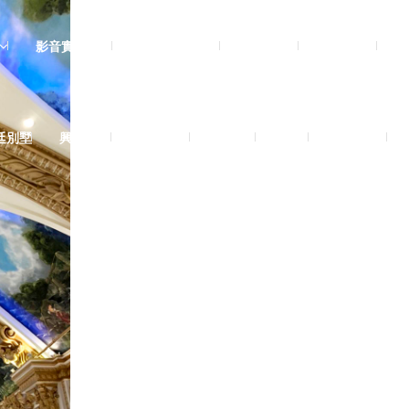
影音實體投影
3D數位設計院
規劃設計
工程實績
廷別墅
興墅12戶
法式御墅
購物車
結帳
我的帳號