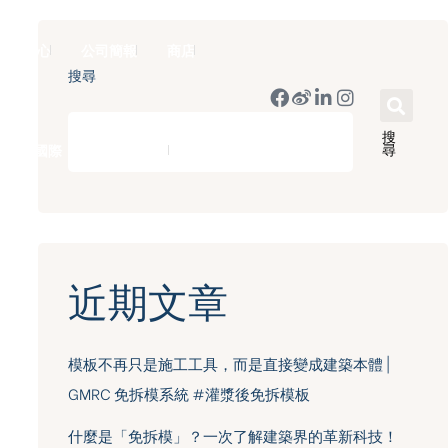
新聞中心
公司簡報
商店
搜尋
搜
尋
豪門國際 ｜ 50週年里程碑
English
近期文章
模板不再只是施工工具，而是直接變成建築本體 |
GMRC 免拆模系統 #灌漿後免拆模板
什麼是「免拆模」？一次了解建築界的革新科技！