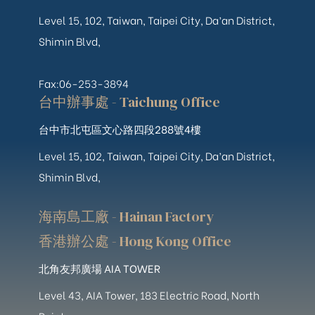
Level 15, 102, Taiwan, Taipei City, Da’an District,
Shimin Blvd,
Fax:06-253-3894
台中辦事處 - Taichung Office
台中市北屯區文心路四段288號4樓
Level 15, 102, Taiwan, Taipei City, Da’an District,
Shimin Blvd,
海南島工廠 - Hainan Factory
香港辦公處 - Hong Kong Office
北角友邦廣場 AIA TOWER
Level 43, AIA Tower, 183 Electric Road, North