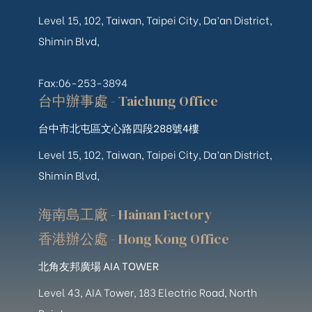
Level 15, 102, Taiwan, Taipei City, Da’an District,
Shimin Blvd,
Fax:06-253-3894
台中辦事處 - Taichung Office
台中市北屯區文心路四段288號4樓
Level 15, 102, Taiwan, Taipei City, Da’an District,
Shimin Blvd,
海南島工廠 - Hainan Factory
香港辦公處 - Hong Kong Office
北角友邦廣場 AIA TOWER
Level 43, AIA Tower, 183 Electric Road, North