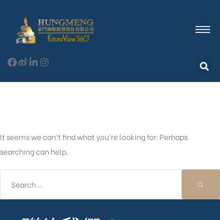
Nothing Found
It seems we can’t find what you’re looking for. Perhaps
searching can help.