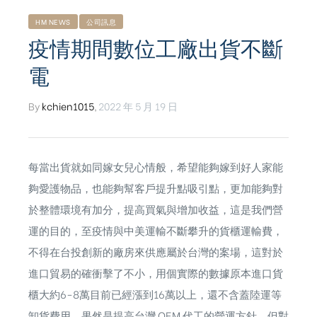
HM NEWS
公司訊息
疫情期間數位工廠出貨不斷
電
By
kchien1015
,
2022 年 5 月 19 日
每當出貨就如同嫁女兒心情般，希望能夠嫁到好人家能
夠愛護物品，也能夠幫客戶提升點吸引點，更加能夠對
於整體環境有加分，提高買氣與增加收益，這是我們營
運的目的，至疫情與中美運輸不斷攀升的貨櫃運輸費，
不得在台投創新的廠房來供應屬於台灣的案場，這對於
進口貿易的確衝擊了不小，用個實際的數據原本進口貨
ub（含日本
櫃大約6-8萬目前已經漲到16萬以上，還不含蓋陸運等
卸貨費用，果然是提高台灣 OEM 代工的營運方針，但對