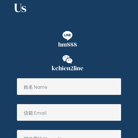
Us
hm888
kchien2line