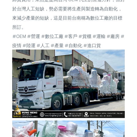
於台灣人工短缺，勢必需要將生產與製造轉為自動化，
來減少產量的短缺，這是目前台南稱為數位工廠的目標
所訂。
#OEM
#營運
#數位工廠
#客戶
#貨櫃
#運輸
#廠房
#
疫情
#陸運
#人工
#產量
#自動化
#進口貨