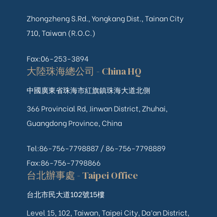
Zhongzheng S.Rd., Yongkang Dist., Tainan City
710, Taiwan (R.O.C.)
Fax:06-253-3894
大陸珠海總公司 - China HQ
中國廣東省珠海市紅旗鎮珠海大道北側
366 Provincial Rd, Jinwan District, Zhuhai,
Guangdong Province, China
Tel:86-756-7798887 /
86-756-
7798889
Fax:86-756-7798866
台北辦事處 - Taipei Office
台北市民大道102號15樓
Level 15, 102, Taiwan, Taipei City, Da’an District,