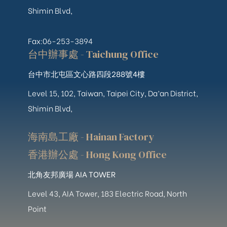
Shimin Blvd,
Fax:06-253-3894
台中辦事處 - Taichung Office
台中市北屯區文心路四段288號4樓
Level 15, 102, Taiwan, Taipei City, Da’an District,
Shimin Blvd,
海南島工廠 - Hainan Factory
香港辦公處 - Hong Kong Office
北角友邦廣場 AIA TOWER
Level 43, AIA Tower, 183 Electric Road, North
Point