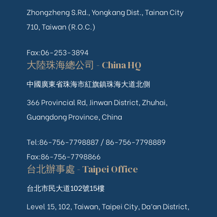
Zhongzheng S.Rd., Yongkang Dist., Tainan City
710, Taiwan (R.O.C.)
Fax:06-253-3894
大陸珠海總公司 - China HQ
中國廣東省珠海市紅旗鎮珠海大道北側
366 Provincial Rd, Jinwan District, Zhuhai,
Guangdong Province, China
Tel:86-756-7798887 /
86-756-
7798889
Fax:86-756-7798866
台北辦事處 - Taipei Office
台北市民大道102號15樓
Level 15, 102, Taiwan, Taipei City, Da’an District,