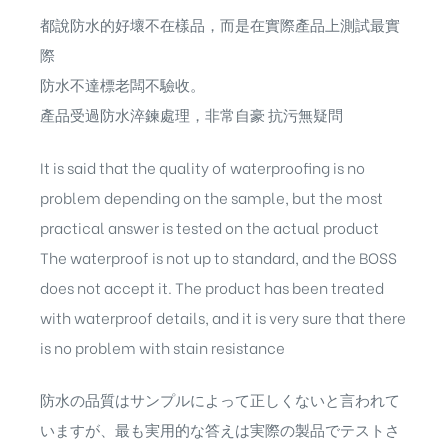
都說防水的好壞不在樣品，而是在實際產品上測試最實
際
防水不達標老闆不驗收。
產品受過防水淬鍊處理，非常自豪 抗污無疑問
It is said that the quality of waterproofing is no
problem depending on the sample, but the most
practical answer is tested on the actual product
The waterproof is not up to standard, and the BOSS
does not accept it. The product has been treated
with waterproof details, and it is very sure that there
is no problem with stain resistance
防水の品質はサンプルによって正しくないと言われて
いますが、最も実用的な答えは実際の製品でテストさ