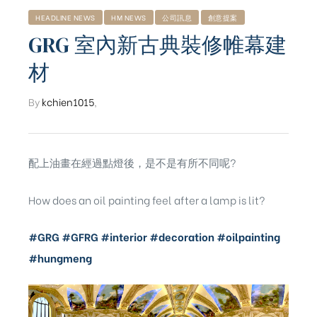
HEADLINE NEWS
HM NEWS
公司訊息
創意提案
GRG 室內新古典裝修帷幕建
材
By
kchien1015
,
配上油畫在經過點燈後，是不是有所不同呢?
How does an oil painting feel after a lamp is lit?
#GRG
#GFRG
#interior
#decoration
#oilpainting
#hungmeng