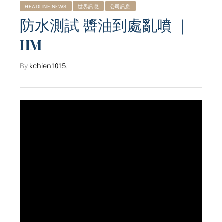
HEADLINE NEWS
世界訊息
公司訊息
防水測試 醬油到處亂噴 ｜
HM
By
kchien1015
,
ub（含日本