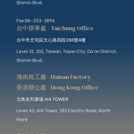
Shimin Blvd,
Fax:06-253-3894
台中辦事處 - Taichung Office
台中市北屯區文心路四段288號4樓
Level 15, 102, Taiwan, Taipei City, Da’an District,
Shimin Blvd,
海南島工廠 - Hainan Factory
香港辦公處 - Hong Kong Office
北角友邦廣場 AIA TOWER
Level 43, AIA Tower, 183 Electric Road, North
Point