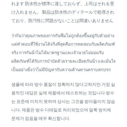
れます 防水性が標準に達しておらず、上司はそれを受
け入れません。 製品は防水性のディテールで処理され
ており、防汚性に問題がないことは間違いありません
ว่ากันว่าคุณภาพของการกันซึมไม่ถูกต้องขึ้นอยู่กับตัวอย่าง
แต่คําตอบที่ใช้งานได้จริงที่สุดคือการทดสอบกับผลิตภัณฑ์
จริง การกันน้ําไม่ได้มาตรฐานและเจ้านายไม่ยอมรับ
ผลิตภัณฑ์ได้รับการบําบัดด้วยรายละเอียดกันน้ํา และมั่นใจ
เป็นอย่างยิ่งว่าไม่มีปัญหากับความต้านทานคราบสกปรก
샘플에 따라 방수 품질이 정확하지 않다고하지만 가장 실
용적인 대답은 실제 제품에서 테스트하는 것입니다 방수
는 표준에 미치지 못하며 상사는 그것을 받아들이지 않습
니다. 제품은 방수 디테일로 처리되었으며 얼룩 방지에
문제가 없음을 매우 확신합니다.