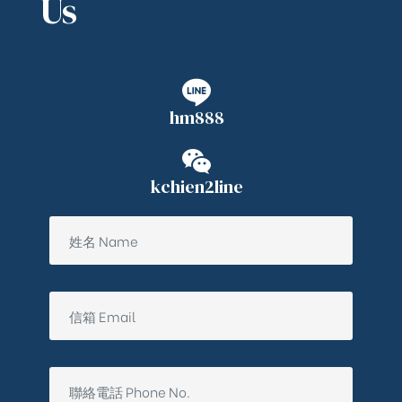
Us
hm888
kchien2line