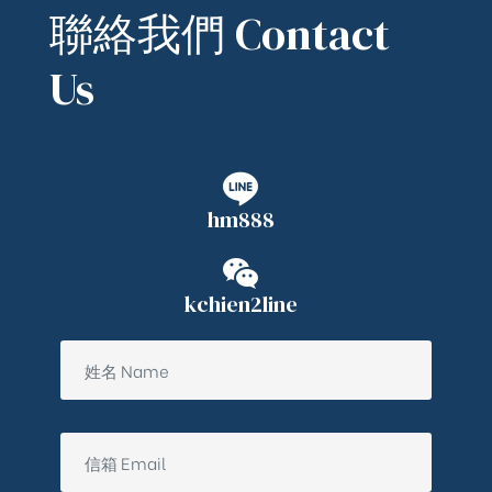
聯絡我們 Contact
Us
hm888
kchien2line