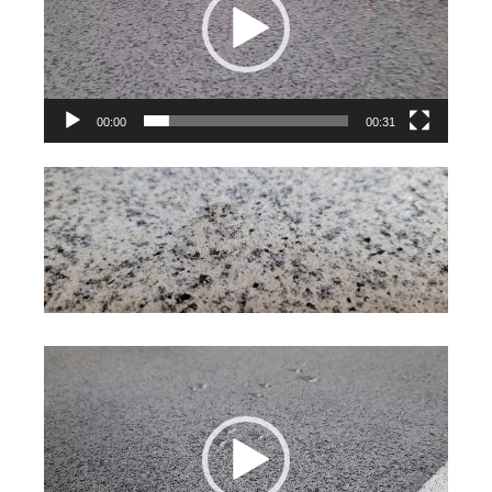
放
器
00:00
00:31
視
訊
播
放