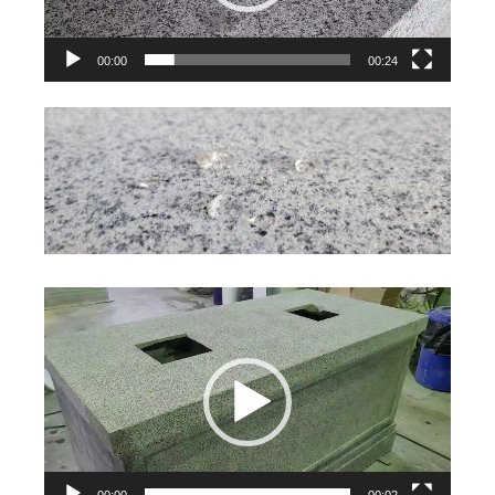
器
00:00
00:24
視
訊
播
放
器