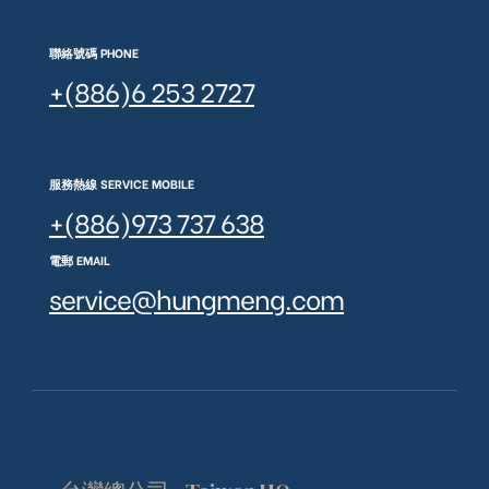
聯絡號碼 PHONE
+(886)6 253 2727
服務熱線 SERVICE MOBILE
+(886)973 737 638
電郵 EMAIL
service@hungmeng.com