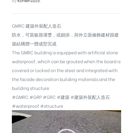
By
kchien1015
,
GMRC 建築外裝配人造石
防水，可當板摸灌漿，或鎖掛，與外立面修飾建材跟建
築結構體一體成型完成
The GMRC building is equipped with artificial stone
waterproof, which can be grouted when the board is
covered or locked on the steel and integrated with
the facade decoration building materials and the
building structure
#GMRC
#GRP
#GRC
#建築
#建築外裝配人造石
#waterproof #structure
視
ub（含日本
訊
播