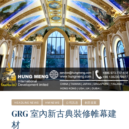
HEADLINE NEWS
HM NEWS
公司訊息
創意提案
GRG 室內新古典裝修帷幕建
ub（含日本
材