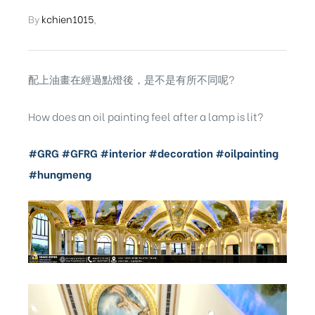
By
kchien1015
,
配上油畫在經過點燈後，是不是有所不同呢?
How does an oil painting feel after a lamp is lit?
#GRG
#GFRG
#interior
#decoration
#oilpainting
#hungmeng