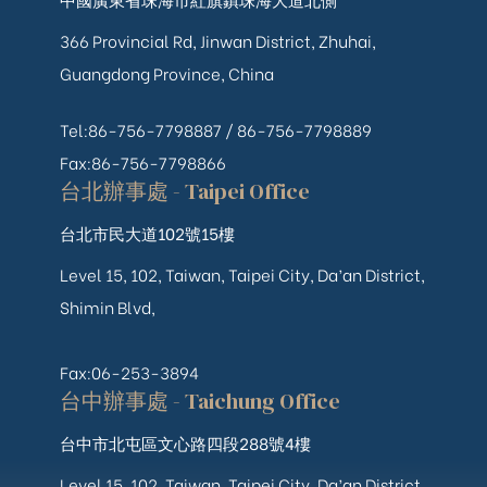
366 Provincial Rd, Jinwan District, Zhuhai,
Guangdong Province, China
Tel:86-756-7798887 /
86-756-
7798889
Fax:86-756-7798866
台北辦事處 - Taipei Office
台北市民大道102號15樓
Level 15, 102, Taiwan, Taipei City, Da’an District,
Shimin Blvd,
Fax:06-253-3894
台中辦事處 - Taichung Office
台中市北屯區文心路四段288號4樓
Level 15, 102, Taiwan, Taipei City, Da’an District,