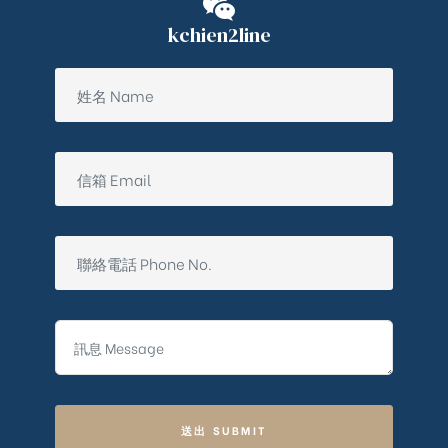
kchien2line
送出 SUBMIT