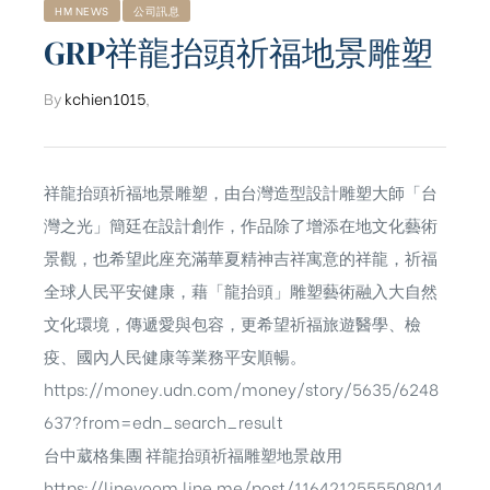
HM NEWS
公司訊息
GRP祥龍抬頭祈福地景雕塑
By
kchien1015
,
祥龍抬頭祈福地景雕塑，由台灣造型設計雕塑大師「台
灣之光」簡廷在設計創作，作品除了增添在地文化藝術
景觀，也希望此座充滿華夏精神吉祥寓意的祥龍，祈福
全球人民平安健康，藉「龍抬頭」雕塑藝術融入大自然
文化環境，傳遞愛與包容，更希望祈福旅遊醫學、檢
疫、國內人民健康等業務平安順暢。
https://money.udn.com/money/story/5635/6248
637?from=edn_search_result
台中葳格集團 祥龍抬頭祈福雕塑地景啟用
https://linevoom.line.me/post/1164212555508014