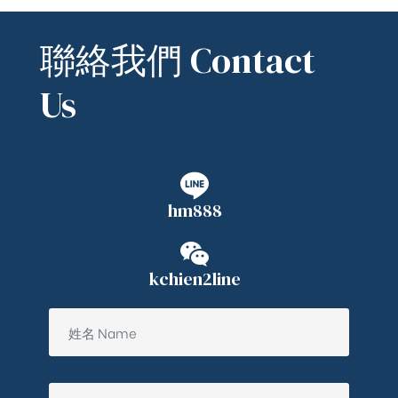
聯絡我們 Contact
Us
hm888
kchien2line