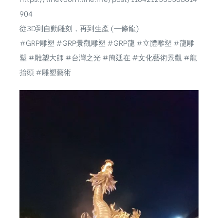
904
從3D到自動雕刻，再到生產 (一條龍)
#GRP雕塑 #GRP景觀雕塑 #GRP龍 #立體雕塑 #龍雕
塑 #雕塑大師 #台灣之光 #簡廷在 #文化藝術景觀 #龍
抬頭 #雕塑藝術
視
訊
播
放
器