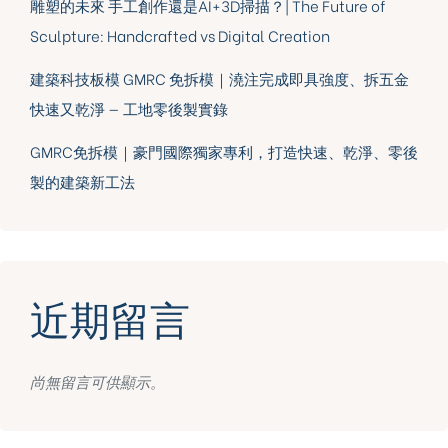
雕塑的未來 手工創作還是AI+3D掃描？| The Future of
Sculpture: Handcrafted vs Digital Creation
建築科技板模 GMRC 免拆模｜澆注完成即具強度、拆五金
快速又乾淨 — 工地零後製實錄
GMRC免拆模｜豪門國際獨家專利，打造快速、乾淨、零後
製的建築新工法
近期留言
尚無留言可供顯示。