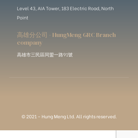
Level 43, AIA Tower, 183 Electric Road, North
Point
高雄分公司 - HungMeng GRC Branch
company
高雄市三民區同盟一路91號
© 2021 – Hung Meng Ltd. All rights reserved.