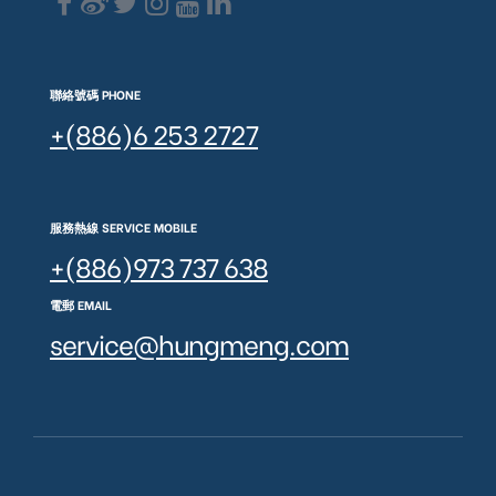
聯絡號碼 PHONE
+(886)6 253 2727
服務熱線 SERVICE MOBILE
+(886)973 737 638
電郵 EMAIL
service@hungmeng.com