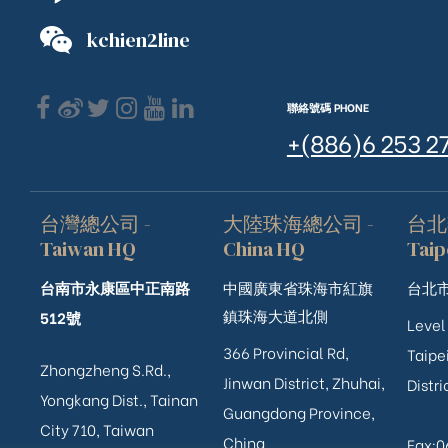
kchien2line
聯絡號碼 PHONE
+(886)6 253 2
台灣總公司 -
大陸珠海總公司 -
台北
Taiwan HQ
China HQ
Taip
台南市永康區中正南路
中國廣東省珠海市紅旗
台北市
鎮珠海大道北側
512號
Level
366 Provincial Rd,
Taipei
Zhongzheng S.Rd.,
Jinwan District, Zhuhai,
Distri
ub（含日本
Yongkang Dist., Tainan
Guangdong Province,
City 710, Taiwan
China
Fax: