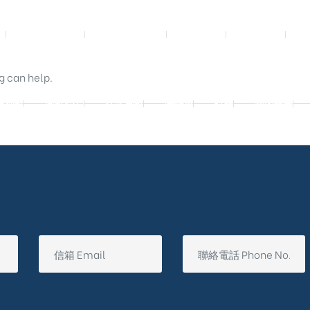
影音實體投影
3D數位設計院
規劃設計
工程實績
g can help.
廷別墅
興墅12戶
法式御墅
購物車
結帳
我的帳號