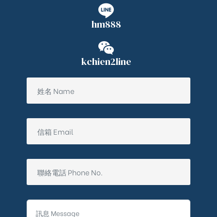
hm888
kchien2line