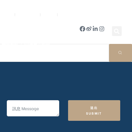
新聞中心
公司簡報
商店
豪門國際 ｜ 50週年里程碑
送出
SUBMIT