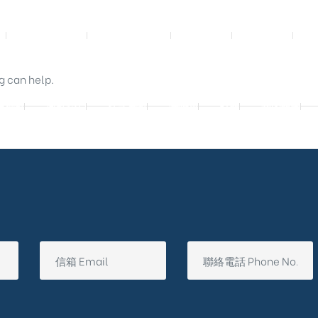
影音實體投影
3D數位設計院
規劃設計
工程實績
g can help.
廷別墅
興墅12戶
法式御墅
購物車
結帳
我的帳號