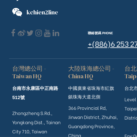
kchien2line
聯絡號碼 PHONE
+(886)6 253 2
台灣總公司 -
大陸珠海總公司 -
台北
Taiwan HQ
China HQ
Taip
台南市永康區中正南路
中國廣東省珠海市紅旗
台北市
鎮珠海大道北側
512號
Level
366 Provincial Rd,
Taipei
Zhongzheng S.Rd.,
Jinwan District, Zhuhai,
Distri
ub（含日本
Yongkang Dist., Tainan
Guangdong Province,
City 710, Taiwan
China
Fax: