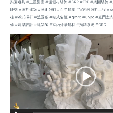
樂園道具
#主題樂園
#渡假村裝飾
#GRP
#FRP
#樂園裝飾
#
雕刻
#雕刻建築
#藝術雕刻
#百年建築
#室內外雕刻工程
#
柱
#歐式欄杆
#造圓頂
#歐式窗框
#gmrc
#uhpc
#豪門室
修
#建築設計
#建築師
#室內外牆建材
#預鑄系統
#GRC
視
訊
播
放
器