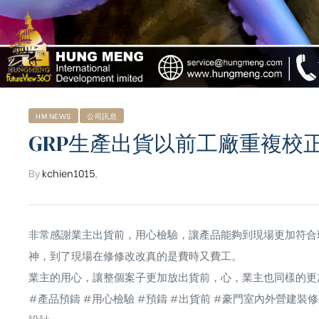
HM NEWS
公司訊息
GRP生產出貨以前工廠重複校
By
kchien1015
,
非常感謝業主出貨前，用心檢驗，讓產品能夠到現場更加符合
神，到了現場在修修改改真的是費時又費工。
業主的用心，讓整個案子更加放出貨前，心，業主也同樣的更
#產品預鑄
#用心檢驗
#預鑄
#出貨前
#豪門室內外營建裝修
設計