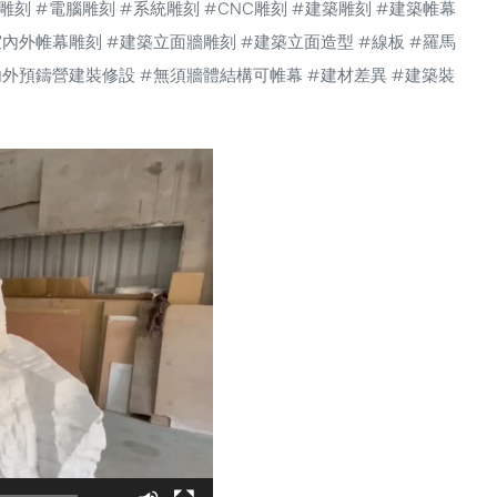
雕刻
#電腦雕刻
#系統雕刻
#CNC雕刻
#建築雕刻
#建築帷幕
室內外帷幕雕刻
#建築立面牆雕刻
#建築立面造型
#線板
#羅馬
內外預鑄營建裝修設
#無須牆體結構可帷幕
#建材差異
#建築裝