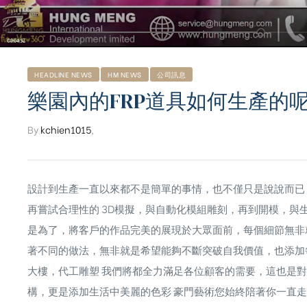
HEADLINE NEWS
HM NEWS
公司訊息
樂園內的FRP道具如何生產的呢? 
By
kchien1015
,
設計到生產一直以來都不是簡單的事情，也不僅只是說說而已
再嘗試合理性的 3D模擬，與自動化模組雕刻，再到開模，
是為了，將客戶的作品完美的展現於大眾面前，每個細節無非
著不同的做法，無非就是希望能夠不斷突破自我價值，也添加
ub（含日本
大樓，代工雕塑 我們將都全力滿足各位顧客的需要，這也是
構，更是添加生活中美麗的色彩 豪門藝術您始終陪著你一直