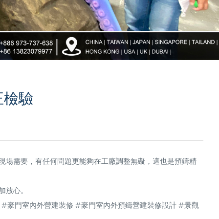
正檢驗
現場需要，有任何問題更能夠在工廠調整無礙，這也是預鑄精
加放心。
 #豪門室內外營建裝修 #豪門室內外預鑄營建裝修設計 #景觀