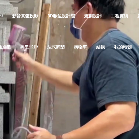
影音實體投影
3D數位設計院
規劃設計
工程實績
廷別墅
興墅12戶
法式御墅
購物車
結帳
我的帳號