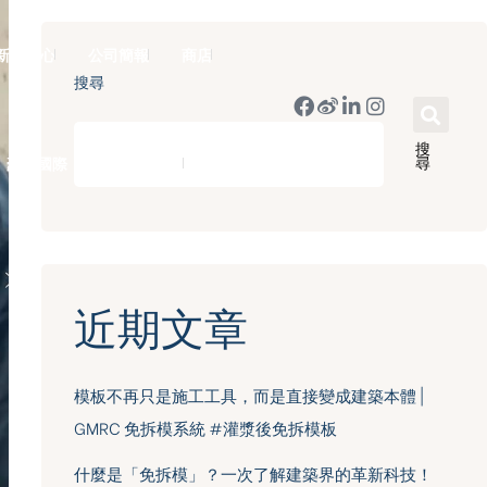
新聞中心
公司簡報
商店
搜尋
搜
尋
豪門國際 ｜ 50週年里程碑
English
近期文章
模板不再只是施工工具，而是直接變成建築本體 |
GMRC 免拆模系統 #灌漿後免拆模板
什麼是「免拆模」？一次了解建築界的革新科技！