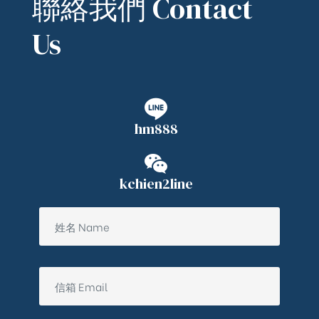
聯絡我們 Contact
Us
hm888
kchien2line