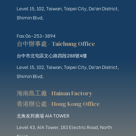
Level 15, 102, Taiwan, Taipei City, Da’an District,
Shimin Blvd,
Fax:06-253-3894
台中辦事處 - Taichung Office
台中市北屯區文心路四段288號4樓
Level 15, 102, Taiwan, Taipei City, Da’an District,
Shimin Blvd,
海南島工廠 - Hainan Factory
香港辦公處 - Hong Kong Office
北角友邦廣場 AIA TOWER
Level 43, AIA Tower, 183 Electric Road, North
Point