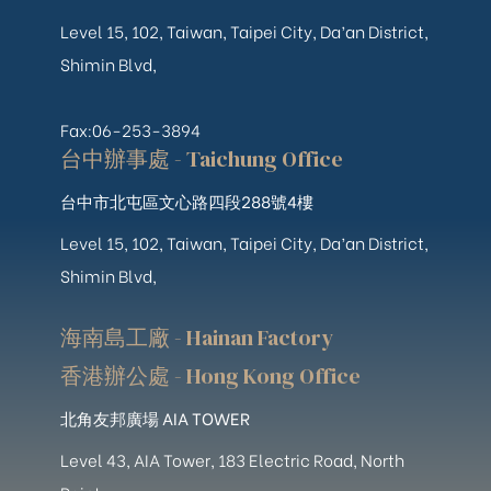
Level 15, 102, Taiwan, Taipei City, Da’an District,
Shimin Blvd,
Fax:06-253-3894
台中辦事處 - Taichung Office
台中市北屯區文心路四段288號4樓
Level 15, 102, Taiwan, Taipei City, Da’an District,
Shimin Blvd,
海南島工廠 - Hainan Factory
香港辦公處 - Hong Kong Office
北角友邦廣場 AIA TOWER
Level 43, AIA Tower, 183 Electric Road, North