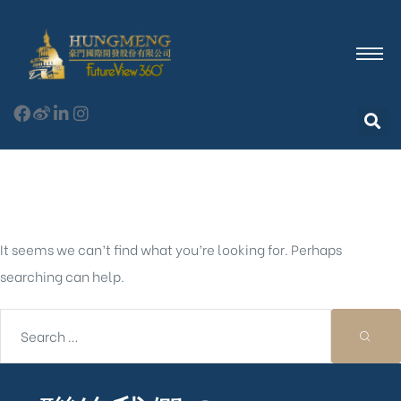
Nothing Found
It seems we can’t find what you’re looking for. Perhaps
searching can help.