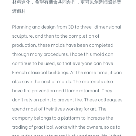
材料進化，希望有機會共同創作，更可以創造國際娛樂
渡假村
Planning and design from 3D to three-dimensional
sculpture, and then to the completion of
production, these molds have been completed
through many procedures. I hope this mold can
continue to be used, so that everyone can have
French classical buildings. At the same time, it can
also save the cost of molds. The materials also
have fire prevention and flame retardant. They
don’t rely on paint to prevent fire. These colleagues
spend most of their lives working for art, The
company belongs to a platform to increase the
trading of practical works with the owners, so as to
make the products more lively and more life. What