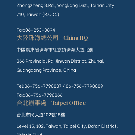
Zhongzheng S.Rd., Yongkang Dist., Tainan City
710, Taiwan (R.O.C.)
Fax:06-253-3894
大陸珠海總公司 - China HQ
中國廣東省珠海市紅旗鎮珠海大道北側
366 Provincial Rd, Jinwan District, Zhuhai,
Guangdong Province, China
Tel:86-756-7798887 /
86-756-
7798889
Fax:86-756-7798866
台北辦事處 - Taipei Office
台北市民大道102號15樓
Level 15, 102, Taiwan, Taipei City, Da’an District,
Shimin Blvd,