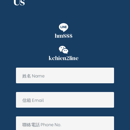
Us
hm888
kchien2line