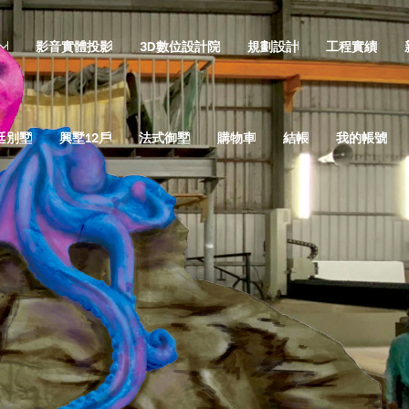
影音實體投影
3D數位設計院
規劃設計
工程實績
廷別墅
興墅12戶
法式御墅
購物車
結帳
我的帳號