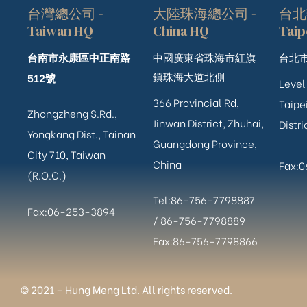
台灣總公司 -
大陸珠海總公司 -
台北
Taiwan HQ
China HQ
Taip
台南市永康區中正南路
中國廣東省珠海市紅旗
台北市
鎮珠海大道北側
512號
Level
366 Provincial Rd,
Taipei
Zhongzheng S.Rd.,
Jinwan District, Zhuhai,
Distri
Yongkang Dist., Tainan
Guangdong Province,
City 710, Taiwan
China
Fax:
(R.O.C.)
Tel:86-756-7798887
Fax:06-253-3894
/
86-756-
7798889
Fax:86-756-7798866
© 2021 – Hung Meng Ltd. All rights reserved.