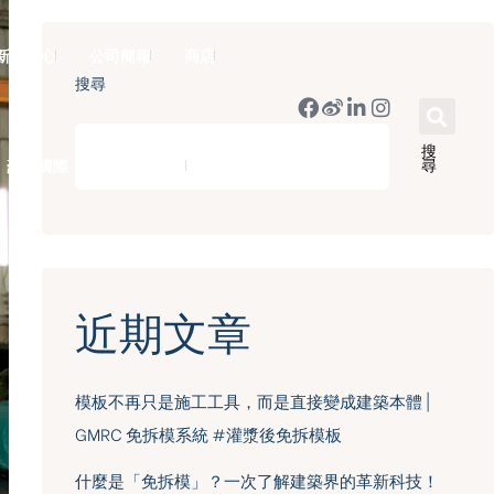
新聞中心
公司簡報
商店
搜尋
搜
尋
豪門國際 ｜ 50週年里程碑
English
近期文章
模板不再只是施工工具，而是直接變成建築本體 |
GMRC 免拆模系統 #灌漿後免拆模板
什麼是「免拆模」？一次了解建築界的革新科技！