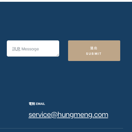
送出
SUBMIT
電郵 EMAIL
service@hungmeng.com