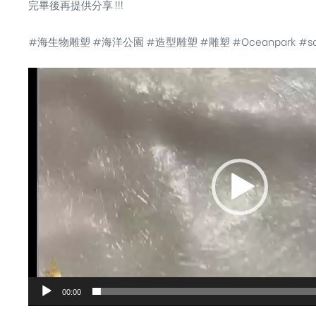
完畢後再提供分享 !!!
#海生物雕塑
#海洋公園
#造型雕塑
#雕塑
#Oceanpark
#sc
視
訊
播
放
器
00:00