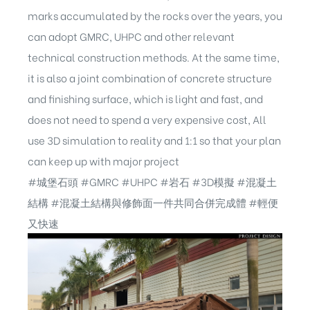
marks accumulated by the rocks over the years, you
can adopt GMRC, UHPC and other relevant
technical construction methods. At the same time,
it is also a joint combination of concrete structure
and finishing surface, which is light and fast, and
does not need to spend a very expensive cost, All
use 3D simulation to reality and 1:1 so that your plan
can keep up with major project
#城堡石頭
#GMRC
#UHPC
#岩石
#3D模擬
#混凝土
結構
#混凝土結構與修飾面一件共同合併完成體
#輕便
又快速