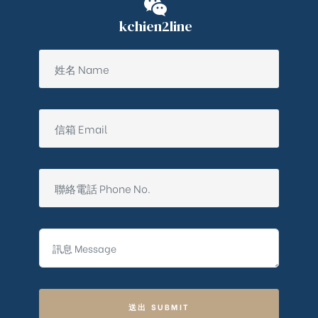
kchien2line
送出 SUBMIT