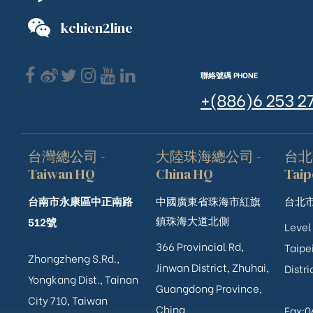
kchien2line
聯絡號碼 PHONE
+(886)6 253 2
台灣總公司 -
大陸珠海總公司 -
台北
Taiwan HQ
China HQ
Taip
台南市永康區中正南路
中國廣東省珠海市紅旗
台北市
鎮珠海大道北側
512號
Level
366 Provincial Rd,
Taipei
Zhongzheng S.Rd.,
Jinwan District, Zhuhai,
Distri
ub（含日本
Yongkang Dist., Tainan
Guangdong Province,
City 710, Taiwan
China
Fax: