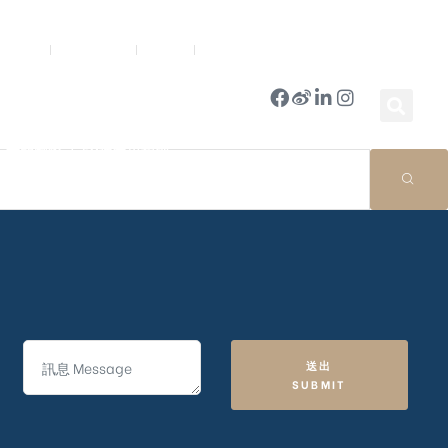
新聞中心
公司簡報
商店
豪門國際 ｜ 50週年里程碑
送出
SUBMIT