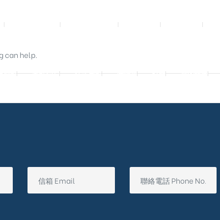
影音實體投影
3D數位設計院
規劃設計
工程實績
g can help.
廷別墅
興墅12戶
法式御墅
購物車
結帳
我的帳號