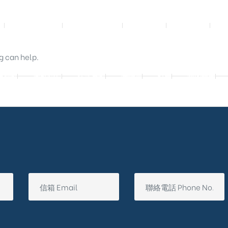
影音實體投影
3D數位設計院
規劃設計
工程實績
g can help.
廷別墅
興墅12戶
法式御墅
購物車
結帳
我的帳號