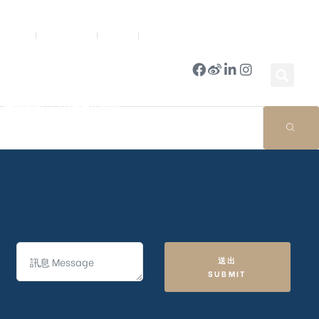
新聞中心
公司簡報
商店
豪門國際 ｜ 50週年里程碑
送出
SUBMIT