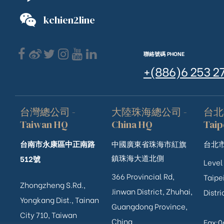
kchien2line
聯絡號碼 PHONE
+(886)6 253 2
台灣總公司 -
大陸珠海總公司 -
台北
Taiwan HQ
China HQ
Taip
台南市永康區中正南路
中國廣東省珠海市紅旗
台北市
鎮珠海大道北側
512號
Level
366 Provincial Rd,
Taipei
Zhongzheng S.Rd.,
Jinwan District, Zhuhai,
Distri
ub（含日本
Yongkang Dist., Tainan
Guangdong Province,
City 710, Taiwan
China
Fax: