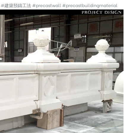
#建築預鑄工法
#precastwall
#precastbuildingmaterial