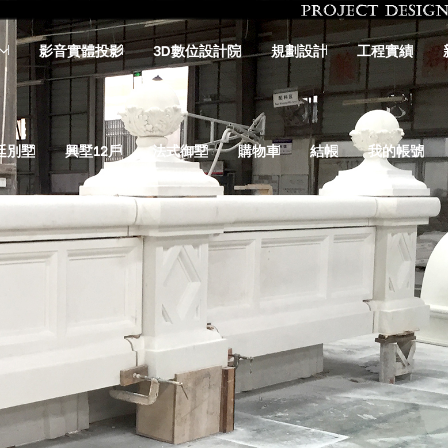
影音實體投影
3D數位設計院
規劃設計
工程實績
廷別墅
興墅12戶
法式御墅
購物車
結帳
我的帳號