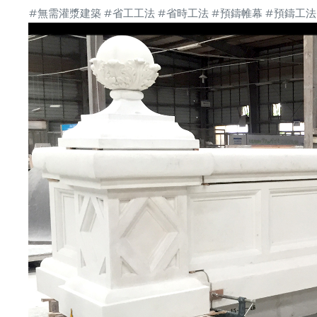
#無需灌漿建築
#省工工法
#省時工法
#預鑄帷幕
#預鑄工法