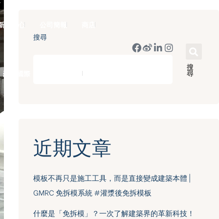
新聞中心
公司簡報
商店
搜尋
搜
尋
豪門國際 ｜ 50週年里程碑
English
近期文章
模板不再只是施工工具，而是直接變成建築本體 |
GMRC 免拆模系統 #灌漿後免拆模板
什麼是「免拆模」？一次了解建築界的革新科技！