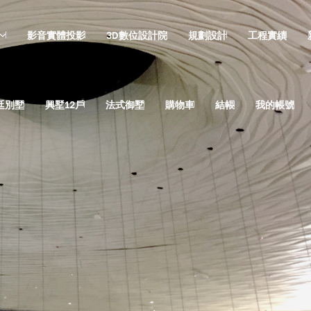
影音實體投影
3D數位設計院
規劃設計
工程實績
廷別墅
興墅12戶
法式御墅
購物車
結帳
我的帳號