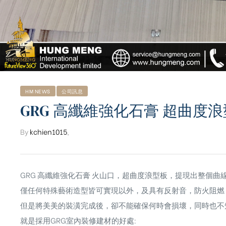
HM NEWS
公司訊息
GRG 高纖維強化石膏 超曲度
By
kchien1015
,
GRG 高纖維強化石膏 火山口，超曲度浪型板，提現出整個曲
僅任何特殊藝術造型皆可實現以外，及具有反射音，防火阻燃
ub（含日本
但是將美美的裝潢完成後，卻不能確保何時會損壞，同時也不
就是採用GRG室內裝修建材的好處: