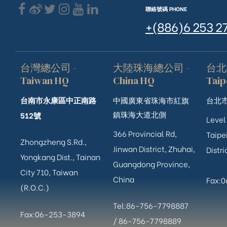
聯絡號碼 PHONE
+(886)6 253 2
台灣總公司 -
大陸珠海總公司 -
台北
Taiwan HQ
China HQ
Taip
台南市永康區中正南路
中國廣東省珠海市紅旗
台北市
鎮珠海大道北側
512號
Level
366 Provincial Rd,
Taipei
Zhongzheng S.Rd.,
Jinwan District, Zhuhai,
Distri
Yongkang Dist., Tainan
Guangdong Province,
City 710, Taiwan
China
Fax:
(R.O.C.)
Tel:86-756-7798887
Fax:06-253-3894
/
86-756-
7798889