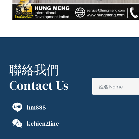
聯絡我們
Contact Us
hm888
kchien2line