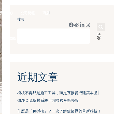
新聞中心
公司簡報
商店
搜尋
搜
尋
豪門國際 ｜ 50週年里程碑
English
近期文章
模板不再只是施工工具，而是直接變成建築本體 |
GMRC 免拆模系統 #灌漿後免拆模板
什麼是「免拆模」？一次了解建築界的革新科技！