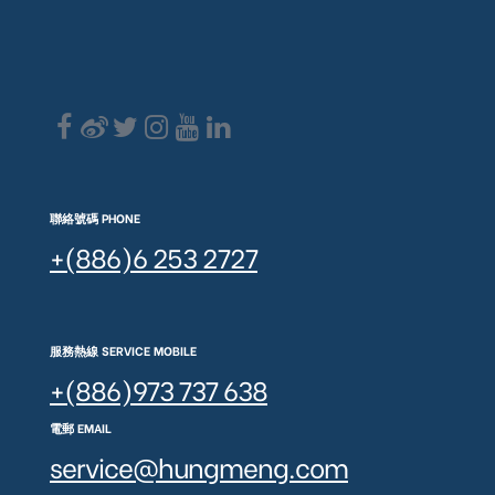
聯絡號碼 PHONE
+(886)6 253 2727
服務熱線 SERVICE MOBILE
+(886)973 737 638
電郵 EMAIL
service@hungmeng.com