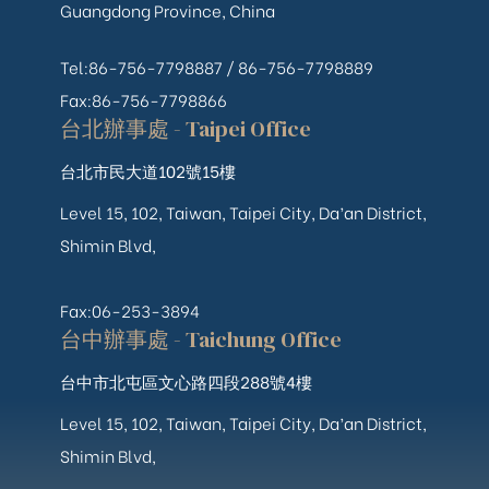
Guangdong Province, China
Tel:86-756-7798887 /
86-756-
7798889
Fax:86-756-7798866
台北辦事處 - Taipei Office
台北市民大道102號15樓
Level 15, 102, Taiwan, Taipei City, Da’an District,
Shimin Blvd,
Fax:06-253-3894
台中辦事處 - Taichung Office
台中市北屯區文心路四段288號4樓
Level 15, 102, Taiwan, Taipei City, Da’an District,
Shimin Blvd,