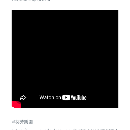
#葵芳樂園
https://www.sundaykiss.com/%E8%A6%AA%E5%A