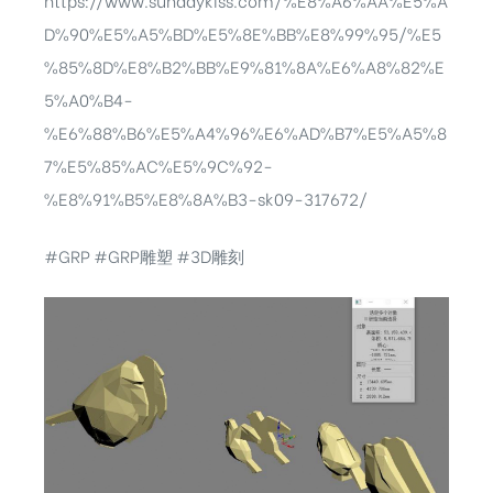
D%90%E5%A5%BD%E5%8E%BB%E8%99%95/%E5
%85%8D%E8%B2%BB%E9%81%8A%E6%A8%82%E
5%A0%B4-
%E6%88%B6%E5%A4%96%E6%AD%B7%E5%A5%8
7%E5%85%AC%E5%9C%92-
%E8%91%B5%E8%8A%B3-sk09-317672/
#GRP
#GRP雕塑
#3D雕刻