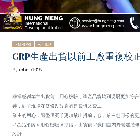
HM NEWS
公司訊息
GRP生產出貨以前工廠重複校
By
kchien1015
,
非常感謝業主出貨前，用心檢驗，讓產品能夠到現場更加符合
神，到了現場在修修改改真的是費時又費工。
業主的用心，讓整個案子更加放出貨前，心，業主也同樣的更
ub（含日本
#產品預鑄
#用心檢驗
#預鑄
#出貨前
#豪門室內外營建裝修
設計