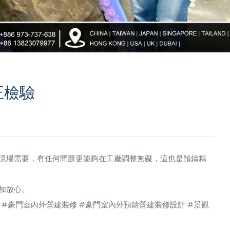
正檢驗
現場需要，有任何問題更能夠在工廠調整無礙，這也是預鑄精
加放心。
 #豪門室內外營建裝修 #豪門室內外預鑄營建裝修設計 #景觀