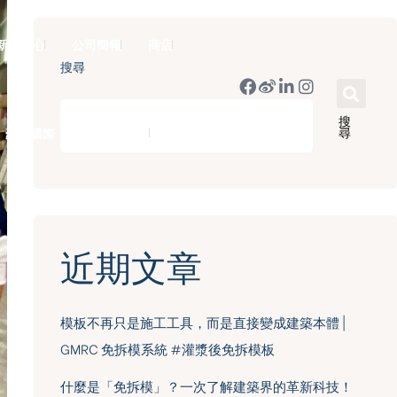
新聞中心
公司簡報
商店
搜尋
搜
尋
豪門國際 ｜ 50週年里程碑
English
近期文章
模板不再只是施工工具，而是直接變成建築本體 |
GMRC 免拆模系統 #灌漿後免拆模板
什麼是「免拆模」？一次了解建築界的革新科技！