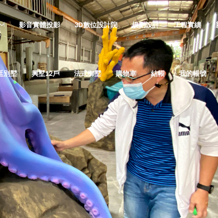
影音實體投影
3D數位設計院
規劃設計
工程實績
廷別墅
興墅12戶
法式御墅
購物車
結帳
我的帳號