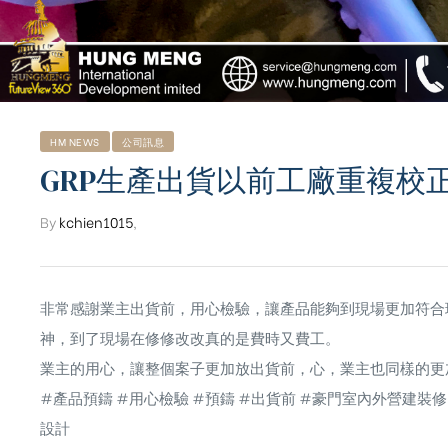
HM NEWS
公司訊息
GRP生產出貨以前工廠重複校
By
kchien1015
,
非常感謝業主出貨前，用心檢驗，讓產品能夠到現場更加符合
神，到了現場在修修改改真的是費時又費工。
業主的用心，讓整個案子更加放出貨前，心，業主也同樣的更
ub（含日本
#產品預鑄
#用心檢驗
#預鑄
#出貨前
#豪門室內外營建裝修
設計