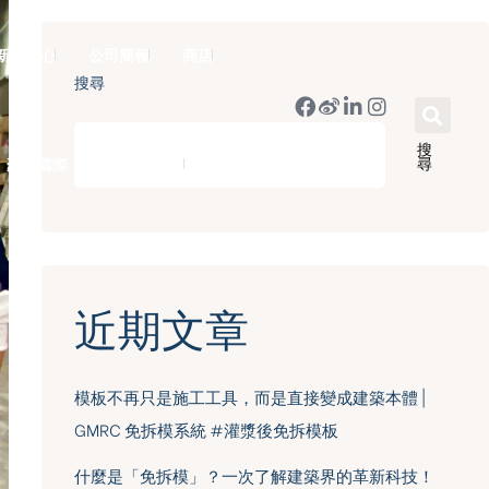
新聞中心
公司簡報
商店
搜尋
搜
尋
豪門國際 ｜ 50週年里程碑
English
近期文章
模板不再只是施工工具，而是直接變成建築本體 |
GMRC 免拆模系統 #灌漿後免拆模板
什麼是「免拆模」？一次了解建築界的革新科技！