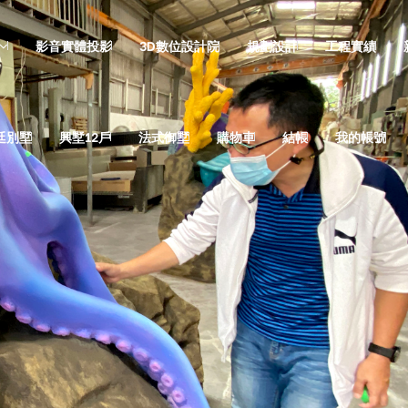
影音實體投影
3D數位設計院
規劃設計
工程實績
廷別墅
興墅12戶
法式御墅
購物車
結帳
我的帳號