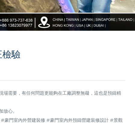
正檢驗
現場需要，有任何問題更能夠在工廠調整無礙，這也是預鑄精
加放心。
 #豪門室內外營建裝修 #豪門室內外預鑄營建裝修設計 #景觀