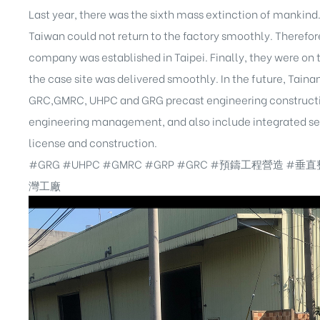
Last year, there was the sixth mass extinction of mankind.
Taiwan could not return to the factory smoothly. Therefore
company was established in Taipei. Finally, they were on
the case site was delivered smoothly. In the future, Taina
GRC,GMRC, UHPC and GRG precast engineering construction
engineering management, and also include integrated serv
license and construction.
#GRG
#UHPC
#GMRC
#GRP
#GRC
#預鑄工程營造
#垂直
灣工廠