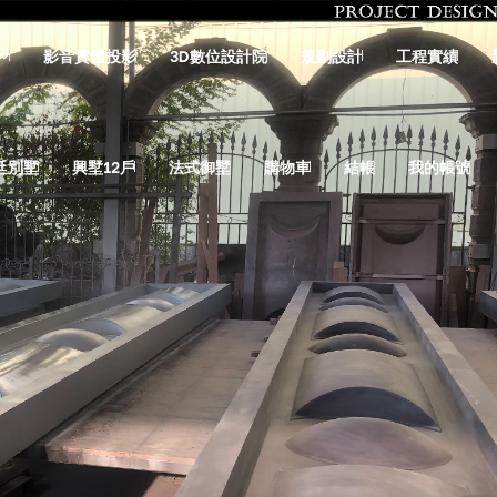
影音實體投影
3D數位設計院
規劃設計
工程實績
廷別墅
興墅12戶
法式御墅
購物車
結帳
我的帳號