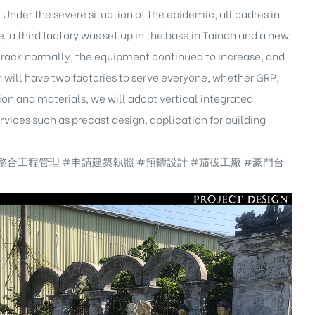
 Under the severe situation of the epidemic, all cadres in
, a third factory was set up in the base in Tainan and a new
 track normally, the equipment continued to increase, and
n will have two factories to serve everyone, whether GRP,
 and materials, we will adopt vertical integrated
ices such as precast design, application for building
整合工程管理
#申請建築執照
#預鑄設計
#茄拔工廠
#豪門台