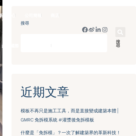
新聞中心
公司簡報
商店
搜尋
搜
尋
豪門國際 ｜ 50週年里程碑
English
近期文章
模板不再只是施工工具，而是直接變成建築本體 |
GMRC 免拆模系統 #灌漿後免拆模板
什麼是「免拆模」？一次了解建築界的革新科技！