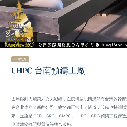
公司訊息
UHPC 台南預鑄工廠
去年碰到人類第六次大滅絕，在疫情嚴峻情況所有台灣的幹部
在台北成立了新的公司，終於都正常上了軌道，設備也持續增
ub（含日本
家，無論是 GRP、GRC、GMRC、UHPC、GRG 預鑄
申請建築執照與營造等整合服務。