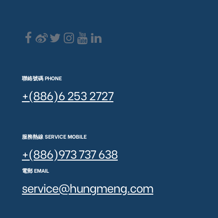
聯絡號碼 PHONE
+(886)6 253 2727
服務熱線 SERVICE MOBILE
+(886)973 737 638
電郵 EMAIL
service@hungmeng.com