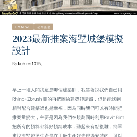
HM NEWS
公司訊息
2023最新推案海墅城堡模擬
設計
By
kchien1015
,
早上一堆人問我這是哪個建築師，我笑著說我們自己用
Rhino+
Zbrush
畫的再把圖給建築師請照，但是能找到
相對配合建築師也是幸福，因為同時我們可以有時間把
推案量變大，主要是因為我們在規劃同時利用Revit Bim
ub（含日本
把所有的預算都算好預鑄成本，聽起來有點複雜，簡單
來說海墅城堡生產是在工廠生產好去現場安裝的，可以