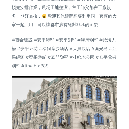
預先安排作業，現場工地整潔，主工師父都在工廠較
多，也好品檢，
歡迎其他建商想要利用同一套模的大
家一起共用，可以讓都市擁有絕對非凡的面貌！
#聯合建設
#安平海墅
#安平別墅
#海灣別墅
#跨海大
橋
#安平豆花
#福爾摩沙酒店
#大員飯店
#漁光島
#亞
果碼頭
#亞果遊艇
#豪門御墅
#扎哈木公園
#安平電梯
別墅
#line
:hm888