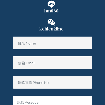
hm888
kchien2line