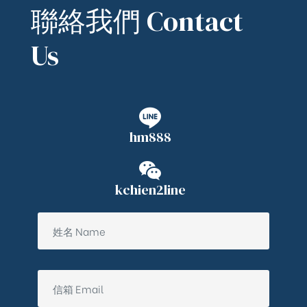
聯絡我們 Contact
Us
hm888
kchien2line