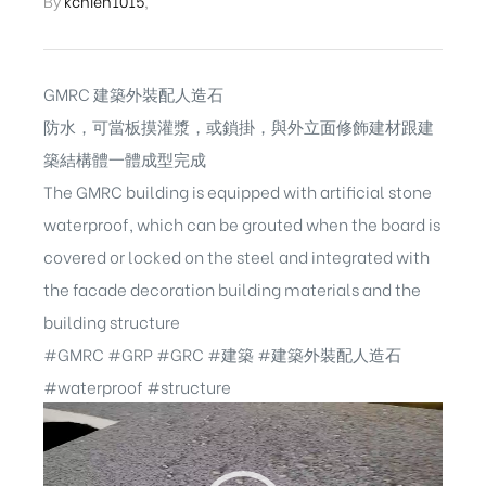
By
kchien1015
,
GMRC 建築外裝配人造石
防水，可當板摸灌漿，或鎖掛，與外立面修飾建材跟建
築結構體一體成型完成
The GMRC building is equipped with artificial stone
waterproof, which can be grouted when the board is
covered or locked on the steel and integrated with
the facade decoration building materials and the
building structure
#GMRC
#GRP
#GRC
#建築
#建築外裝配人造石
#waterproof #structure
視
ub（含日本
訊
播