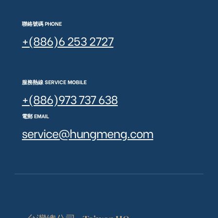
聯絡號碼 PHONE
+(886)6 253 2727
服務熱線 SERVICE MOBILE
+(886)973 737 638
電郵 EMAIL
service@hungmeng.com