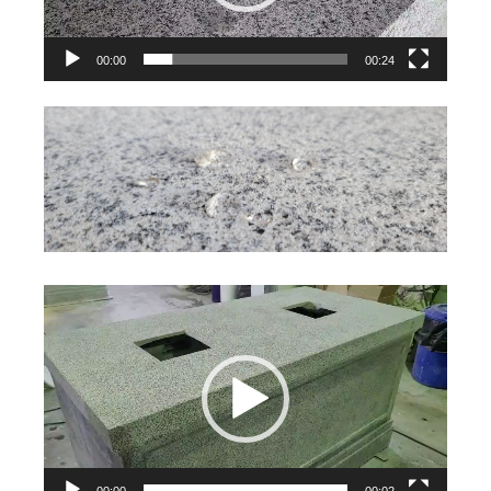
器
00:00
00:24
視
訊
播
放
器