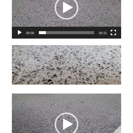
放
器
00:00
00:31
視
訊
播
放