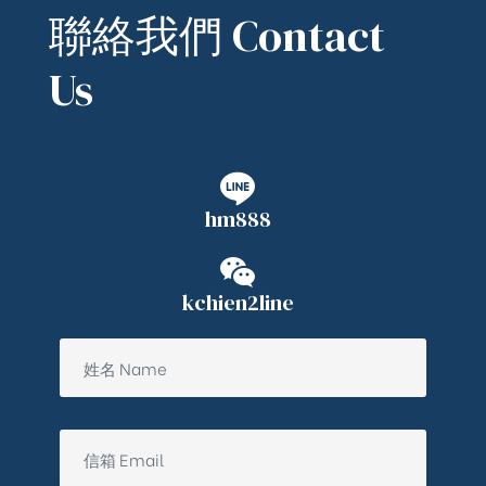
聯絡我們 Contact
Us
hm888
kchien2line