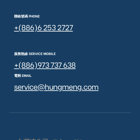
聯絡號碼 PHONE
+(886)6 253 2727
服務熱線 SERVICE MOBILE
+(886)973 737 638
電郵 EMAIL
service@hungmeng.com