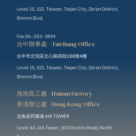
Level 15, 102, Taiwan, Taipei City, Da’an District,
Shimin Blvd,
Fax:06-253-3894
台中辦事處 - Taichung Office
台中市北屯區文心路四段288號4樓
Level 15, 102, Taiwan, Taipei City, Da’an District,
Shimin Blvd,
海南島工廠 - Hainan Factory
香港辦公處 - Hong Kong Office
北角友邦廣場 AIA TOWER
Level 43, AIA Tower, 183 Electric Road, North