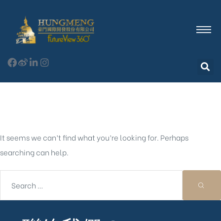
Nothing Found
It seems we can’t find what you’re looking for. Perhaps
searching can help.