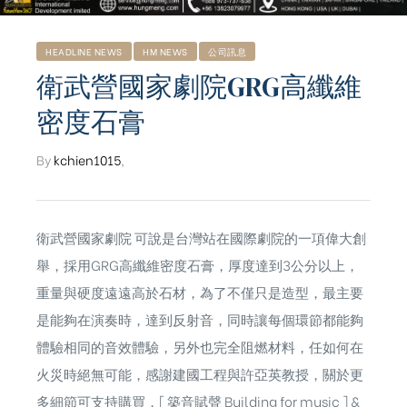
HEADLINE NEWS
HM NEWS
公司訊息
衛武營國家劇院GRG高纖維
密度石膏
By
kchien1015
,
衛武營國家劇院 可說是台灣站在國際劇院的一項偉大創
舉，採用GRG高纖維密度石膏，厚度達到3公分以上，
重量與硬度遠遠高於石材，為了不僅只是造型，最主要
是能夠在演奏時，達到反射音，同時讓每個環節都能夠
體驗相同的音效體驗，另外也完全阻燃材料，任如何在
ub（含日本
火災時絕無可能，感謝建國工程與許亞英教授，關於更
多細節可支持購買，[ 築音賦聲 Building for music ] &