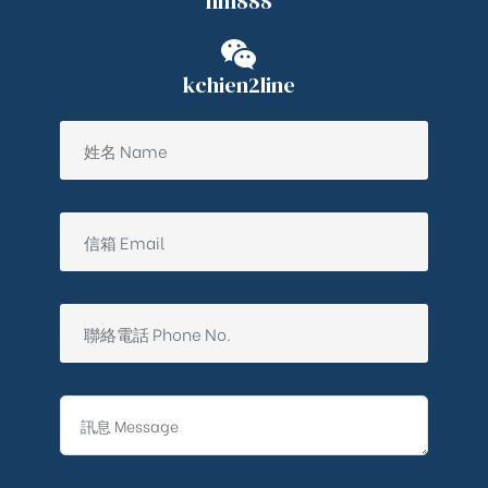
hm888
kchien2line