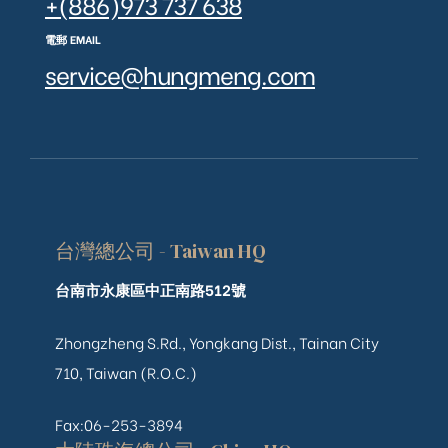
+(886)973 737 638
電郵 EMAIL
service@hungmeng.com
台灣總公司 - Taiwan HQ
台南市永康區中正南路512號
Zhongzheng S.Rd., Yongkang Dist., Tainan City
710, Taiwan (R.O.C.)
Fax:06-253-3894