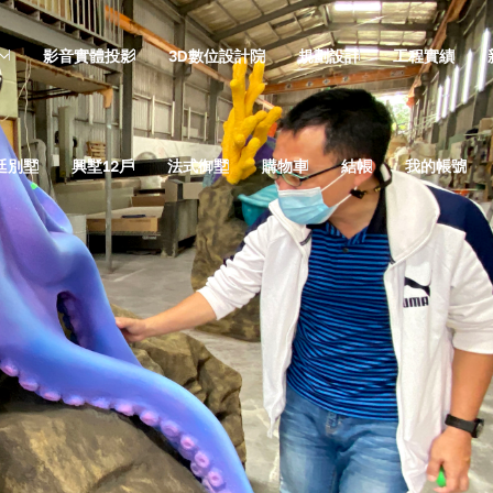
影音實體投影
3D數位設計院
規劃設計
工程實績
廷別墅
興墅12戶
法式御墅
購物車
結帳
我的帳號