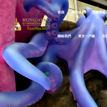
首頁
關於我們
預鑄營造
聯絡我們
東京一戶建
宮