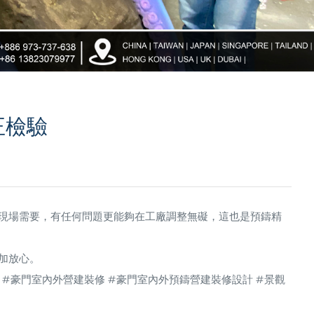
正檢驗
現場需要，有任何問題更能夠在工廠調整無礙，這也是預鑄精
加放心。
 #豪門室內外營建裝修 #豪門室內外預鑄營建裝修設計 #景觀