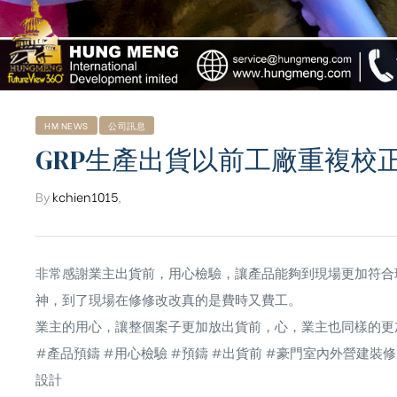
HM NEWS
公司訊息
GRP生產出貨以前工廠重複校
By
kchien1015
,
非常感謝業主出貨前，用心檢驗，讓產品能夠到現場更加符合
神，到了現場在修修改改真的是費時又費工。
業主的用心，讓整個案子更加放出貨前，心，業主也同樣的更
ub（含日本
#產品預鑄
#用心檢驗
#預鑄
#出貨前
#豪門室內外營建裝修
設計