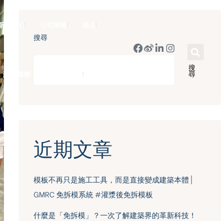
新聞中心
公司簡報
商店
搜尋
搜
尋
豪門國際 ｜ 50週年里程碑
English
近期文章
模板不再只是施工工具，而是直接變成建築本體 |
GMRC 免拆模系統 #灌漿後免拆模板
什麼是「免拆模」？一次了解建築界的革新科技！