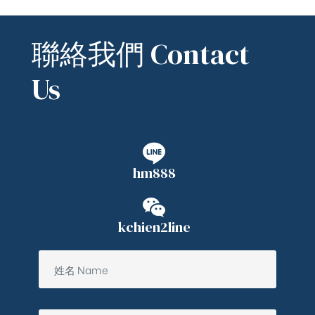
聯絡我們 Contact
Us
hm888
kchien2line