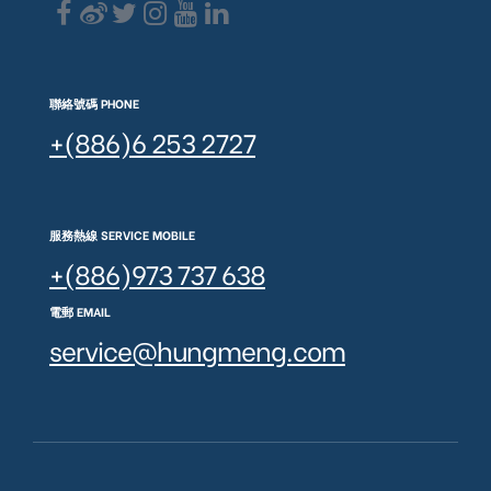
聯絡號碼 PHONE
+(886)6 253 2727
服務熱線 SERVICE MOBILE
+(886)973 737 638
電郵 EMAIL
service@hungmeng.com