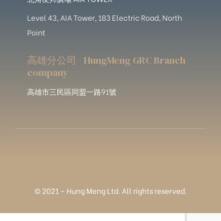
Level 43, AIA Tower, 183 Electric Road, North
Point
高雄分公司 - HungMeng GRC Branch
company
高雄市三民區同盟一路91號
© 2021 – Hung Meng Ltd. All rights reserved.