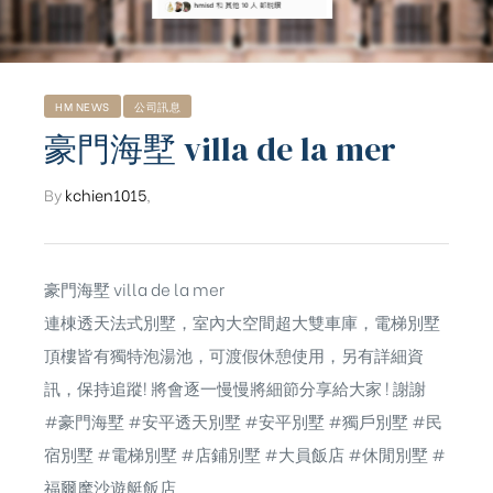
HM NEWS
公司訊息
豪門海墅 villa de la mer
By
kchien1015
,
豪門海墅 villa de la mer
連棟透天法式別墅，室內大空間超大雙車庫，電梯別墅
頂樓皆有獨特泡湯池，可渡假休憩使用，另有詳細資
訊，保持追蹤! 將會逐一慢慢將細節分享給大家 ! 謝謝
#豪門海墅
#安平透天別墅
#安平別墅
#獨戶別墅
#民
ub（含日本
宿別墅
#電梯別墅
#店鋪別墅
#大員飯店
#休閒別墅
#
福爾摩沙遊艇飯店